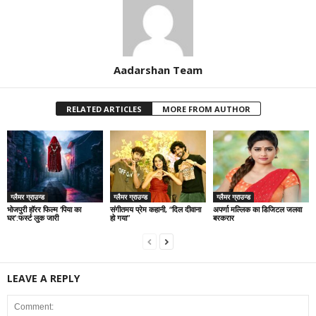
Aadarshan Team
RELATED ARTICLES
MORE FROM AUTHOR
ग्लैमर ग्राउन्ड
ग्लैमर ग्राउन्ड
ग्लैमर ग्राउन्ड
भोजपुरी हॉरर फिल्म ‘पिया का
संगीतमय प्रेम कहानी, “दिल दीवाना
अपर्णा मल्लिक का डिजिटल जलवा
घर’:फर्स्ट लुक जारी
हो गया”
बरकरार
LEAVE A REPLY