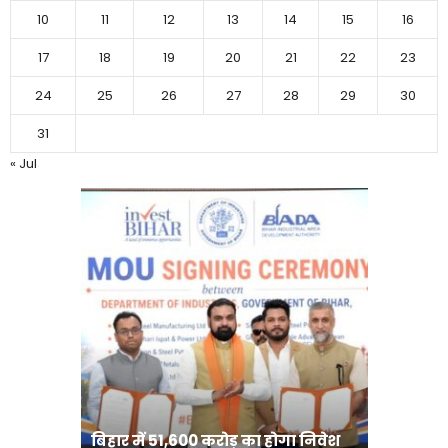
10
11
12
13
14
15
16
17
18
19
20
21
22
23
24
25
26
27
28
29
30
31
« Jul
बिहार:ए
बिहार में 51,600 करोड़ का होगा निवेश
सीखेंगे 