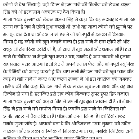
लोगों ने देख लिया है। वहीं टिप्स ने इस गाने की रिलीज को लेकर अक्षरा
सिंह को भी इंस्टाग्राम अकाउंट पर टैग किया है।
गाना “एक चुम्मा” को लेकर अक्षरा सिंह ने कहा कि यह सदाबहार गाना उस
समय का है जब मैं छोटी हुआ करती थी। तभी यह गाना लोगों को झूमने पर
मजबूर कर देता था और आज भी हमने जो भोजपुरी में इसका रीक्रिएशन
किया है वह लोगों को खूब नचाने वाला है। इस गाने में एक छोटी सी और
क्यूट सी रोमांटिक स्टोरी भी है, तो साथ में खूब मस्ती और धमाल भी है। इस
गाने के रीक्रिएशन में हमें खूब मजा आया, उम्मीद है आप सबको भी हमारा
यह प्रयास पसंद आएगा। इसलिए मैं अपने तमाम फैंस और भोजपुरी म्यूजिक
के प्रेमियों को आग्रह करती हूं कि आप सभी मेरे इस गाने को खूब प्यार और
लाड़ दें। वही गाने में नजर आए करण खन्ना ने भी इस कांसेप्ट की जमकर
तारीफ की और कहा कि इस गाने में काम कर खूब मजा आया और यह अब
रिलीज हो गया है, इसलिए इसे सब लोग मिलकर सुपर डुपर हिट बनाएं।
गाना “एक चुम्मा” को अक्षरा सिंह ने अपनी खूबसूरत आवाज दी है तो रोशन
सिंह ने इस गाने को कंपोज किया है। जबकि इस गाने के लिरिक्स को
अजीत मंडल ने तैयार किया है। पीआरओ रंजन सिन्हा हैं। कोरियोग्राफर
एमके गुप्ता जॉय हैं। आपको बता दें कि ओरिजनल “एक चुम्मा” को उदित
नारायण और अलका याग्निक ने मिलकर गाया था, जबकि लिरिक्स रानी
मलिक ने किया था। और म्यूजिक आनंद मिलिंद का था।