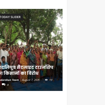
TODAY SLIDER
ाटलिपुत्र सैटलाइट टाउनशिप
संत रविदास के संदे
ा किसानों का विरोध
गांव तक पहुंचाएंगे
darshan Team
-
August 7, 2026
19
Aadarshan Team
-
August 7, 
0
0