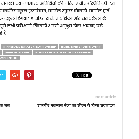
 आयोजकों एवं गणमान्य अतिथियों की गरिमामयी उपस्थिति रही। इस
उंट कार्मेल स्कूल हजारीबाग, कार्मल स्कूल बोकारो, कार्मल हाई
्मेल स्कूल डिगवाडीह सहित रांची, घाटशिला और सरायकेला के
ं पहुंचे सभी प्रतिभागी खिलाड़ी अपनी अद्भुत खेल भावना, कड़े
हैं।
JHARKHAND KARATE CHAMPIONSHIP
JHARKHAND SPORTS EVENT
MANISH JAISWAL
MOUNT CARMEL SCHOOL HAZARIBAGH
HAMPIONSHIP
er
Next article
िंक बस
राजगीर मलमास मेला का सीएम ने किया उद्घाटन