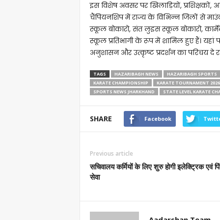
इस विशेष अवसर पर खिलाड़ियों, प्रशिक्षकों,
चैंपियनशिप में राज्य के विभिन्न जिलों से मा
स्कूल बोकारो, संत लुइस स्कूल बोकारो, कार
स्कूल प्रतिभागी के रूप में शामिल हुए हैं। यहा
अनुशासन और उत्कृष्ट प्रदर्शन का परिचय दे रहे 
TAGS
HAZARIBAGH NEWS
HAZARIBAGH SPORTS
KARATE CHAMPIONSHIP
KARATE TOURNAMENT 2026
SPORTS NEWS JHARKHAND
STATE LEVEL KARATE C
SHARE
Facebook
Twitt
Previous article
सचिवालय कर्मियों के लिए शुरु होगी इलेक्ट्रिक एवं प
सेवा
Aadarshan Team