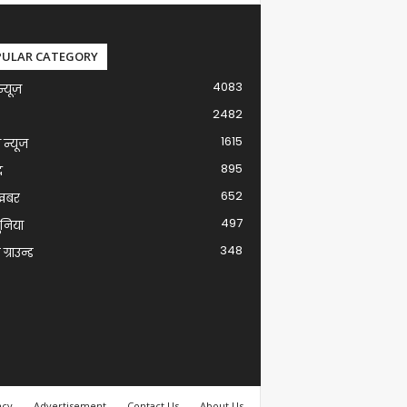
PULAR CATEGORY
4083
न्यूज़
2482
1615
ग न्यूज
895
द
652
खबर
497
ुनिया
348
ग्राउन्ड
acy
Advertisement
Contact Us
About Us