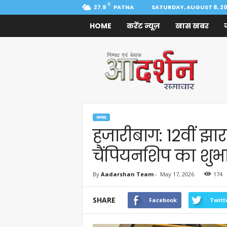
C
27.9
PATNA
SATURDAY, AUGUST 8, 2
HOME
करेंट न्यूज़
खास खबर
Aadarshan
Samachar
जनपद
हजारीबाग: 12वीं झार
चैंपियनशिप का शुभ
By
Aadarshan Team
-
May 17, 2026
174
SHARE
Facebook
Twitt