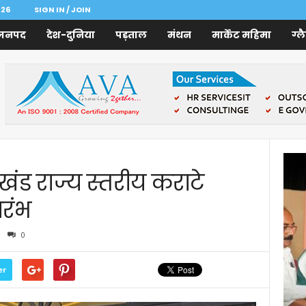
026
SIGN IN / JOIN
जनपद
देश-दुनिया
पड़ताल
मंथन
मार्केट महिमा
ग्ल
खंड राज्य स्तरीय कराटे
ारंभ
0
er