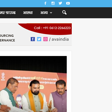
ैमर ग्राउन्ड
आस्था
अन्य