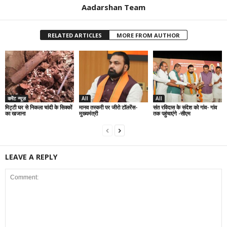
Aadarshan Team
RELATED ARTICLES
MORE FROM AUTHOR
करेंट न्यूज़
All
All
मिट्टी घर से निकला चांदी के सिक्कों
मानव तस्करी पर जीरो टॉलरेंस-
संत रविदास के संदेश को गांव- गांव
का खजाना
मुख्यमंत्री
तक पहुंचाएंगे -सीएम
LEAVE A REPLY