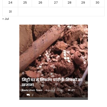
24
25
26
27
28
29
30
31
« Jul
मिट्टी घर से निकला चांदी के सिक्कों का
मानव तस्क
खजाना
मुख्यमंत्री
Aadarshan Team
-
August 8, 2026
29
Aadarshan T
0
0