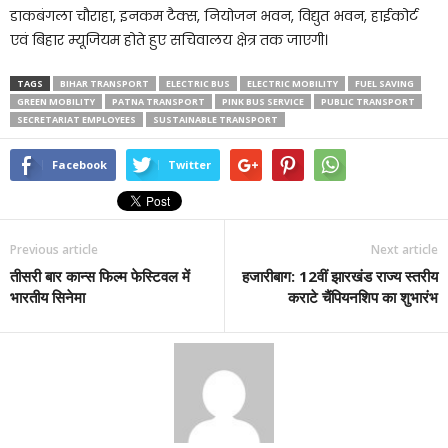
डाकबंगला चौराहा, इनकम टैक्स, नियोजन भवन, विद्युत भवन, हाईकोर्ट
एवं बिहार म्यूजियम होते हुए सचिवालय क्षेत्र तक जाएगी।
TAGS
BIHAR TRANSPORT
ELECTRIC BUS
ELECTRIC MOBILITY
FUEL SAVING
GREEN MOBILITY
PATNA TRANSPORT
PINK BUS SERVICE
PUBLIC TRANSPORT
SECRETARIAT EMPLOYEES
SUSTAINABLE TRANSPORT
Facebook
Twitter
Previous article
Next article
तीसरी बार कान्स फिल्म फेस्टिवल में
हजारीबाग: 12वीं झारखंड राज्य स्तरीय
भारतीय सिनेमा
कराटे चैंपियनशिप का शुभारंभ