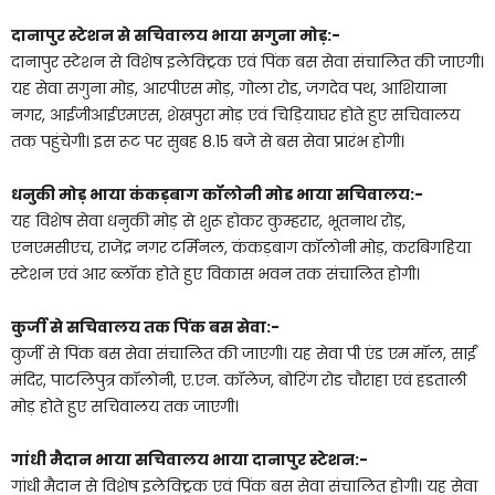
दानापुर स्टेशन से सचिवालय भाया सगुना मोड़:-
दानापुर स्टेशन से विशेष इलेक्ट्रिक एवं पिंक बस सेवा संचालित की जाएगी।
यह सेवा सगुना मोड़, आरपीएस मोड़, गोला रोड, जगदेव पथ, आशियाना
नगर, आईजीआईएमएस, शेखपुरा मोड़ एवं चिड़ियाघर होते हुए सचिवालय
तक पहुंचेगी। इस रूट पर सुबह 8.15 बजे से बस सेवा प्रारंभ होगी।
धनुकी मोड़ भाया कंकड़बाग कॉलोनी मोड भाया सचिवालय:-
यह विशेष सेवा धनुकी मोड़ से शुरू होकर कुम्हरार, भूतनाथ रोड़,
एनएमसीएच, राजेंद्र नगर टर्मिनल, कंकड़बाग कॉलोनी मोड़, करबिगहिया
स्टेशन एवं आर ब्लॉक होते हुए विकास भवन तक संचालित होगी।
कुर्जी से सचिवालय तक पिंक बस सेवा:-
कुर्जी से पिंक बस सेवा संचालित की जाएगी। यह सेवा पी एंड एम मॉल, साईं
मंदिर, पाटलिपुत्र कॉलोनी, ए.एन. कॉलेज, बोरिंग रोड चौराहा एवं हडताली
मोड़ होते हुए सचिवालय तक जाएगी।
गांधी मैदान भाया सचिवालय भाया दानापुर स्टेशन:-
गांधी मैदान से विशेष इलेक्ट्रिक एवं पिंक बस सेवा संचालित होगी। यह सेवा