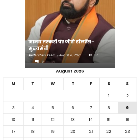
मानव तस्करी पर जीरो टॉलरेंस-
संत रविदा
मुख्यमंत्री
पहुंचाएंग
Aadarshan Team
-
August 8, 2026
22
Aadarshan T
0
0
August 2026
M
T
W
T
F
S
S
1
2
3
4
5
6
7
8
9
10
11
12
13
14
15
16
17
18
19
20
21
22
23