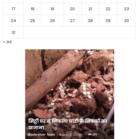
17
18
19
20
21
22
23
24
25
26
27
28
29
30
31
« Jul
मिट्टी घर से निकला चांदी के सिक्कों का
मानव तस्क
खजाना
मुख्यमंत्री
Aadarshan Team
-
August 8, 2026
44
Aadarshan T