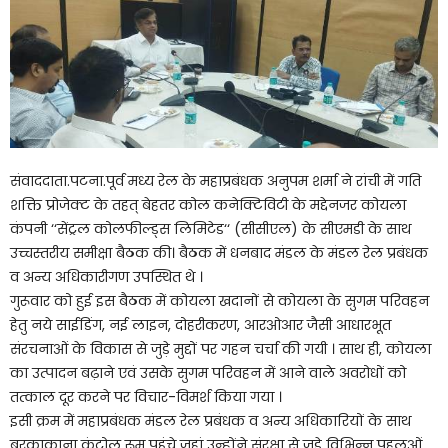
संवाददाता.पटना.पूर्व मध्य रेल के महाप्रबंधक अनुपम शर्मा ने रांची में गति
शक्ति प्रोजेक्ट के तहत् बेहतर कोल कनेक्टिविटी के मद्देनजर कोयला
कंपनी ‘‘सेंट्रल कोलफील्ड्स लिमिटेड‘‘ (सीसीएल) के सीएमडी के साथ
उच्चस्तरीय समीक्षा बैठक की। बैठक में धनबाद मंडल के मंडल रेल प्रबंधक
व अन्य अधिकारीगण उपस्थित थे ।
गुरूवार को हुई इस बैठक में कोयला खदानों से कोयला के सुगम परिवहन
हेतु नये साईडिंग, नई लाइन, दोहरीकरण, आरओआर जैसी आधारभूत
संरचनाओं के विकास से जुड़े मुद्दों पर गहन चर्चा की गयी । साथ ही, कोयला
का उत्पादन बढ़ाने एवं उसके सुगम परिवहन में आने वाले अवरोधों को
तत्काल दूर करने पर विचार-विमर्श किया गया ।
इसी क्रम में महाप्रबंधक मंडल रेल प्रबंधक व अन्य अधिकारियों के साथ
बरकाकाना कंट्रोल रूम पहुंचे जहां उन्होंने संरक्षा से जुड़े विभिन्न पहलुओं