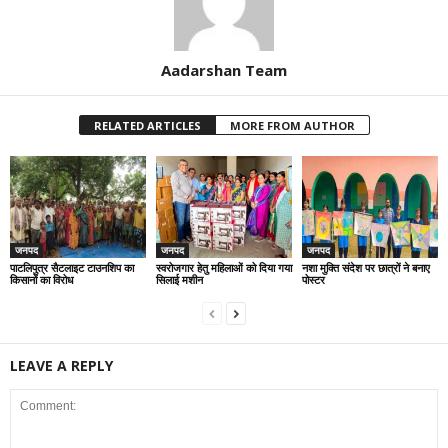
Aadarshan Team
RELATED ARTICLES
MORE FROM AUTHOR
जनपद
जनपद
जनपद
पाटलिपुत्र सैटलाइट टाउनशिप का
स्वरोजगार हेतु महिलाओं को दिया गया
नशा मुक्ति संदेश पर छात्रों ने बनाए
किसानों का विरोध
सिलाई मशीन
पोस्टर
LEAVE A REPLY