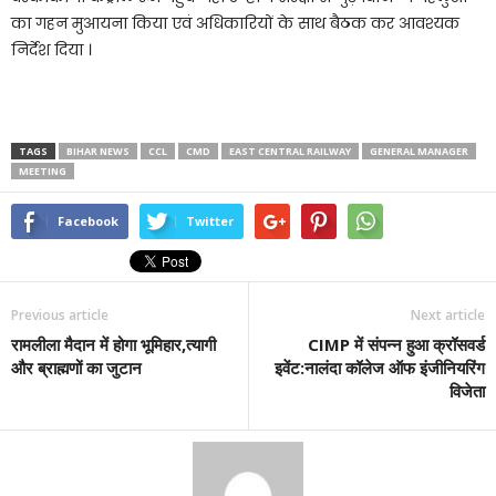
का गहन मुआयना किया एवं अधिकारियों के साथ बैठक कर आवश्यक
निर्देश दिया ।
TAGS
BIHAR NEWS
CCL
CMD
EAST CENTRAL RAILWAY
GENERAL MANAGER
MEETING
Facebook
Twitter
Previous article
Next article
रामलीला मैदान में होगा भूमिहार,त्यागी
CIMP में संपन्न हुआ क्रॉसवर्ड
और ब्राह्मणों का जुटान
इवेंट:नालंदा कॉलेज ऑफ इंजीनियरिंग
विजेता