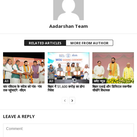
Aadarshan Team
RELATED ARTICLES
MORE FROM AUTHOR
All
All
करेंट न्यूज़
संत रविदास के संदेश को गांव- गांव
बिहार में 51,600 करोड़ का होगा
बिहार:एआई और डिजिटल तकनीक
तक पहुंचाएंगे -सीएम
निवेश
सीखेंगे विधायक
LEAVE A REPLY