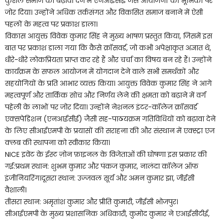
कुशल समाज को बढ़ावा देने में एनआईसीई जैसे आयोजनों की भूमिका पर
जोर दिया। उन्होंने अधिक तर्कसंगत और विकसित समाज बनाने में ऐसी
पहलों के महत्व पर प्रकाश डाला।
विकास आयुक्त विवेक कुमार सिंह ने मुख्य भाषण प्रस्तुत किया, जिसमें इस
बात पर प्रकाश डाला गया कि कैसे क्रॉसवर्ड, जो कभी अपेक्षाकृत अज्ञात थे,
धीरे-धीरे लोकप्रियता प्राप्त कर रहे हैं और चर्चा का विषय बन रहे हैं। उन्होंने
कार्यक्रम के सफल आयोजन में योगदान देने वाले सभी समर्थकों और
सहयोगियों के प्रति आभार व्यक्त किया। आयुक्त विवेक कुमार सिंह ने आगे
महत्वपूर्ण और तार्किक सोच और निर्णय लेने की क्षमता को बढ़ाने में वर्ग
पहेली के लाभों पर जोर दिया। उन्होंने नेशनल इंटर-कॉलेज क्रॉसवर्ड
एक्सपेडिशन (एनआईसीई) जैसी सह-पाठयक्रम गतिविधियों को बढ़ावा देने
के लिए सीआईएमपी के प्रयासों की सराहना की और संस्थान में एक्स्ट्रा एज
क्लब की स्थापना को स्वीकार किया।
NICE इवेंट के ईस्ट ज़ोन फ़ाइनल के विजेताओं की घोषणा इस प्रकार की
गई:प्रथम स्थान: शुभम कुमार और पंकज कुमार, नालंदा कॉलेज ऑफ
इंजीनियरिंग।दूसरा स्थान: उज्जवल सूर्य और अमन कुमार झा, जीईसी
वैशाली।
तीसरा स्थान: अमृतांश कुमार और प्रीति कुमारी, जीईसी भोजपुर।
सीआईएमपी के मुख्य प्रशासनिक अधिकारी, कुमोद कुमार ने एआईसीटीई,