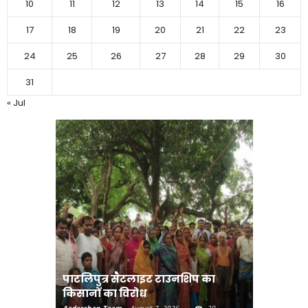
10
11
12
13
14
15
16
17
18
19
20
21
22
23
24
25
26
27
28
29
30
31
« Jul
पाटलिपुत्र सैटलाइट टाउनशिप का
संत रविदा
किसानों का विरोध
पहुंचाएंग