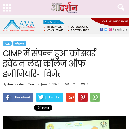
ALL
करेंट न्यूज़
CIMP में संपन्न हुआ क्रॉसवर्ड
इवेंट:नालंदा कॉलेज ऑफ
इंजीनियरिंग विजेता
By
Aadarshan Team
-
June 9, 2023
676
0
Facebook
Twitter