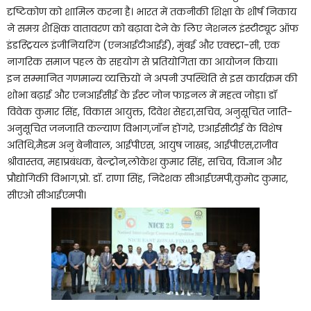
दृष्टिकोण को शामिल करना है। भारत में तकनीकी शिक्षा के शीर्ष निकाय
ने समग्र शैक्षिक वातावरण को बढ़ावा देने के लिए नेशनल इंस्टीट्यूट ऑफ
इंडस्ट्रियल इंजीनियरिंग (एनआईटीआईई), मुंबई और एक्स्ट्रा-सी, एक
नागरिक समाज पहल के सहयोग से प्रतियोगिता का आयोजन किया।
इन सम्मानित गणमान्य व्यक्तियों ने अपनी उपस्थिति से इस कार्यक्रम की
शोभा बढ़ाई और एनआईसीई के ईस्ट जोन फाइनल में महत्व जोड़ा। डॉ
विवेक कुमार सिंह, विकास आयुक्त, दिवेश सेहरा,सचिव, अनुसूचित जाति-
अनुसूचित जनजाति कल्याण विभाग,जॉन होंगरे, एआईसीटीई के विशेष
अतिथि,मैडम अनु बेनीवाल, आईपीएस, आयुष जाखड़, आईपीएस,राजीव
श्रीवास्तव, महाप्रबंधक, बेल्ट्रोन,लोकेश कुमार सिंह, सचिव, विज्ञान और
प्रौद्योगिकी विभाग,प्रो. डॉ. राणा सिंह, निदेशक सीआईएमपी,कुमोद कुमार,
सीएओ सीआईएमपी।