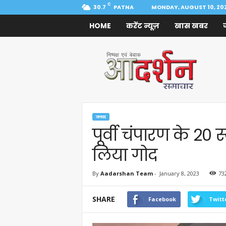
C
30.7
PATNA
MONDAY, AUGUST 10, 20
HOME
करेंट न्यूज़
खास खबर
Aadarshan
Samachar
जनपद
पूर्वी चंपारण के 20
लिया गोद
By
Aadarshan Team
-
January 8, 2023
73
SHARE
Facebook
Twitt