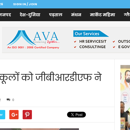
26
SIGN IN / JOIN
जनपद
देश-दुनिया
पड़ताल
मंथन
मार्केट महिमा
ग्ल
 स्कूलों को जीबीआरडीएफ ने
2
0
er