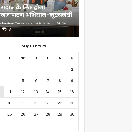
ंगदान के लिए होगा
मानव तस्करी पर जी
नजागरण अभियान-मुख्यमंत्री
मुख्यमंत्री
darshan Team
-
August 9, 2026
26
Aadarshan Team
-
August 8, 
0
0
August 2026
T
W
T
F
S
S
1
2
4
5
6
7
8
9
11
12
13
14
15
16
18
19
20
21
22
23
25
26
27
28
29
30