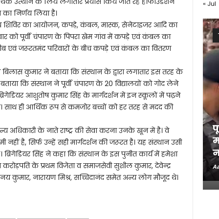
क उत्थान के लिये लगातार प्रयास किये जाते रहे हैं।फाउंडेशन
« Jul
ने का निर्णय लिया है।
थ्य शिविर का आयोजन, कपड़े, कंबल, मास्क, सेनेटाइजर आदि का
वार को पूर्वी चंपारण के पिपरा खेम गांव में कपड़े एवं कंबल का
ब एवं जरूरतमंद परिवारों के बीच कपड़े एवं कंबल का वितरण
ष बिलास कुमार ने बताया कि संस्थान के द्वारा लगातार इस तरह के
बताया कि संस्थान ने पूर्वी चंपारण के 20 विद्यालयों को गोद लेने
िगेडियर आशुतोष कुमार सिंह के मार्गदर्शन में इन स्कूलों में पढ़ने
ा। साथ ही आर्थिक रूप से कमजोर बच्चों को हर तरह से मदद की
प
य अधिकारी के नाते राष्ट्र की सेवा करना उनके खून में है। वे
म
 कमी नहीं है, सिर्फ उन्हें सही मार्गदर्शन की जरूरत है। यह संस्थान उसी
न
। ब्रिगेडियर सिंह ने कहा कि संस्थान के इस पुनीत कार्य में हमेशा
ोड़पति के प्रथम विजेता व समाजसेवी सुशील कुमार, देवेन्द्र
Aa
, विनय कुमार, नारायण मिश्र, सच्चिदानंद समेत अन्य लोग मौजूद थे।