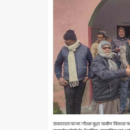
संवाददाता.पटना.’गौतम बुद्धा ग्रामीण विकास फाउं