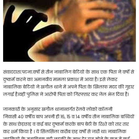
संवाददाता.पटना.वर्षों से तीन नाबालिग बेटियों के साथ एक पिता ने वर्षों से
दुष्कर्म करने का अमानवीय मामला प्रकाश में आया है। इसे लेकर
नाबालिक बेटियों ने खगौल थाने में अपने पिता के खिलाफ मदद की गुहार
लगाई है।वहीं पुलिस ने आरोपी पिता को गिरफ्तार कर जेल भेज दिया है।
जानकारी के अनुसार खगौल थानान्तर्गत रेलवे लोको कॉलनी
निवासी 40 वर्षीय बाप अपनी ही 16, 15 व 14 वर्षीय तीन नाबालिक बच्चियों
के साथ छेड़छाड़ व कई बार दुष्कर्म करके बाप बेटी के रिश्ते को तार तार
कर शर्म किया है । ये सिलसिला करीब छह वर्षो से जारी था। नाबालिक
लड़कियों के मुताबितक बड़ी लड़की के साथ देर रात सोने के क्रम में कई