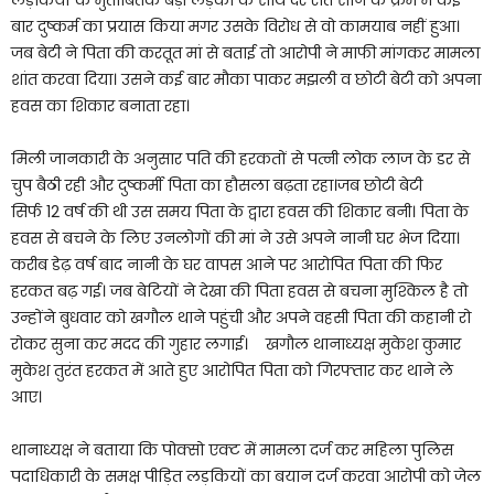
बार दुष्कर्म का प्रयास किया मगर उसके विरोध से वो कामयाब नहीं हुआ।
जब बेटी ने पिता की करतूत मां से बताई तो आरोपी ने माफी मांगकर मामला
शांत करवा दिया। उसने कई बार मौका पाकर मझली व छोटी बेटी को अपना
हवस का शिकार बनाता रहा।
मिली जानकारी के अनुसार पति की हरकतों से पत्नी लोक लाज के डर से
चुप बैठी रही और दुष्कर्मी पिता का हौसला बढ़ता रहा।जब छोटी बेटी
सिर्फ 12 वर्ष की थी उस समय पिता के द्वारा हवस की शिकार बनी। पिता के
हवस से बचने के लिए उनलोगों की मां ने उसे अपने नानी घर भेज दिया।
करीब डेढ़ वर्ष बाद नानी के घर वापस आने पर आरोपित पिता की फिर
हरकत बढ़ गई। जब बेटियों ने देखा की पिता हवस से बचना मुश्किल है तो
उन्होंने बुधवार को खगौल थाने पहुंची और अपने वहसी पिता की कहानी रो
रोकर सुना कर मदद की गुहार लगाई। खगौल थानाध्यक्ष मुकेश कुमार
मुकेश तुरंत हरकत में आते हुए आरोपित पिता को गिरफ्तार कर थाने ले
आए।
थानाध्यक्ष ने बताया कि पोक्सो एक्ट में मामला दर्ज कर महिला पुलिस
पदाधिकारी के समक्ष पीड़ित लड़कियों का बयान दर्ज करवा आरोपी को जेल