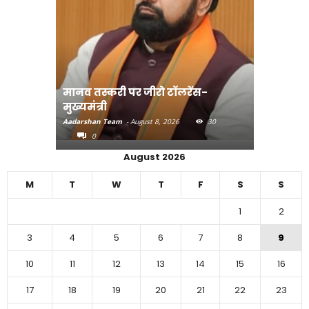
मानव तस्करी पर जीरो टॉलरेंस-
संत रविदा
मुख्यमंत्री
पहुंचाएंग
Aadarshan Team
-
August 8, 2026
30
Aadarshan T
0
0
August 2026
M
T
W
T
F
S
S
1
2
3
4
5
6
7
8
9
10
11
12
13
14
15
16
17
18
19
20
21
22
23