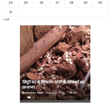
24
25
26
27
28
29
30
31
« Jul
मिट्टी घर से निकला चांदी के सिक्कों का
मानव तस्क
खजाना
मुख्यमंत्री
Aadarshan Team
-
August 8, 2026
45
Aadarshan T
0
0