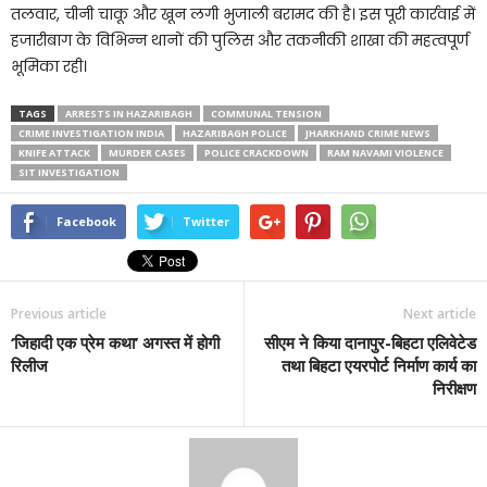
तलवार, चीनी चाकू और खून लगी भुजाली बरामद की है। इस पूरी कार्रवाई में
हजारीबाग के विभिन्न थानों की पुलिस और तकनीकी शाखा की महत्वपूर्ण
भूमिका रही।
TAGS
ARRESTS IN HAZARIBAGH
COMMUNAL TENSION
CRIME INVESTIGATION INDIA
HAZARIBAGH POLICE
JHARKHAND CRIME NEWS
KNIFE ATTACK
MURDER CASES
POLICE CRACKDOWN
RAM NAVAMI VIOLENCE
SIT INVESTIGATION
Facebook
Twitter
Previous article
Next article
‘जिहादी एक प्रेम कथा’ अगस्त में होगी
सीएम ने किया दानापुर-बिहटा एलिवेटेड
रिलीज
तथा बिहटा एयरपोर्ट निर्माण कार्य का
निरीक्षण