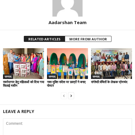
Aadarshan Team
RELATED ARTICLES
MORE FROM AUTHOR
जनपद
जनपद
जनपद
स्वरोजगार हेतु महिलाओं को दिया गया
नशा मुक्ति संदेश पर छात्रों ने बनाए
संगोष्ठी:वंचितों के लेखक प्रेमचंद
सिलाई मशीन
पोस्टर
LEAVE A REPLY