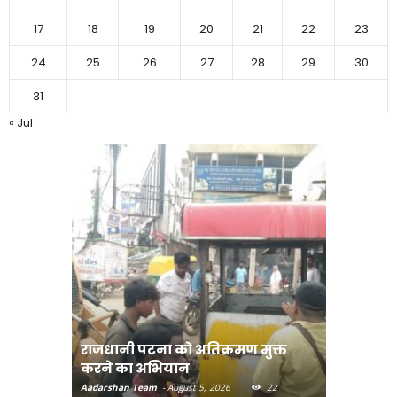
17
18
19
20
21
22
23
24
25
26
27
28
29
30
31
« Jul
राजधानी पटना को अतिक्रमण मुक्त
भोजपुरी हॉ
करने का अभियान
लुक जारी
Aadarshan Team
-
August 5, 2026
22
Aadarshan T