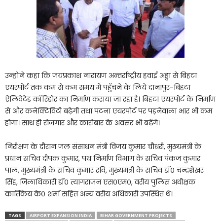
उन्होंने कहा कि जयप्रकाश नारायण अन्तर्राष्ट्रीय हवाई अड्डा से बिहटा
एयरपोर्ट तक कम से कम समय में पहुँचने के लिये दानापुर-बिहटा
ऐलिवेटेड कॉरिडोर का निर्माण कराया जा रहा है। बिहटा एयरपोर्ट के निर्माण
से और कनेक्टिविटी बढ़ेगी तथा पटना एयरपोर्ट पर पड़नेवाला भार भी कम
होगा। साथ ही रोजगार और कारोबार के अवसर भी बढ़ेंगे।
निरीक्षण के दौरान जल संसाधन मंत्री विजय कुमार चौधरी, मुख्यमंत्री के
प्रधान सचिव दीपक कुमार, पथ निर्माण विभाग के सचिव पंकज कुमार
पाल, मुख्यमंत्री के सचिव कुमार रवि, मुख्यमंत्री के सचिव डॉ० चन्द्रशेखर
सिंह, जिलाधिकारी डॉ० त्यागराजन एस०एम०, वरीय पुलिस अधीक्षक
कार्तिकेय के० शर्मा सहित अन्य वरीय अधिकारी उपस्थित थे।
TAGS
AIRPORT EXPANSION INDIA
BIHAR GOVERNMENT PROJECTS