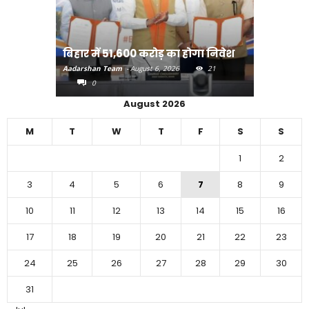
राजधानी प
बिहार में 51,600 करोड़ का होगा निवेश
करने का
Aadarshan Team
-
August 6, 2026
21
Aadarshan T
0
0
August 2026
M
T
W
T
F
S
S
1
2
3
4
5
6
7
8
9
10
11
12
13
14
15
16
17
18
19
20
21
22
23
24
25
26
27
28
29
30
31