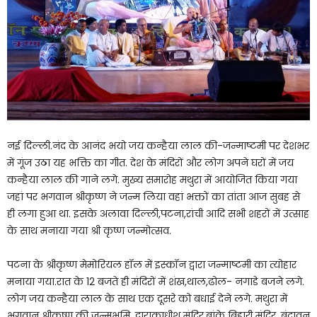
नई दिल्ली.नंद के आनंद भयो जय कन्हैया लाल की-जन्माष्टमी पर देशभर
में गूंज उठा यह भक्ति का गीत. देश के मंदिरों और लोग अपने घरों में जय
कन्हैया लाल की गाने लगे. मुख्य समारोह मथुरा में आयोजित किया गया
जहां पर भगवान श्रीकृष्ण ने जन्म लिया वहां भक्तों का तांता आज सुबह से
ही लगा हुआ था. इसके अलावा दिल्ली,पटना,रांची आदि सभी शहरों में उत्साह
के साथ मनाया गया श्री कृष्ण जन्मोत्सव.
पटना के श्रीकृष्ण मेमोरियल हॉल में इस्कॉन द्वारा जन्माष्टमी का त्योहार
मनाया गया.रात के 12 बजते ही मंदिरों में शंख,थाल,ढोल- नगाडे बजने लगे.
लोग जय कन्हैया लाल के साथ एक दूसरे को बधाई देने लगे. मथुरा में
भगवान श्रीकृष्ण की जन्मभूमि, द्वाराकाधीश मंदिर,बांके बिहारी मंदिर, बृंदावन