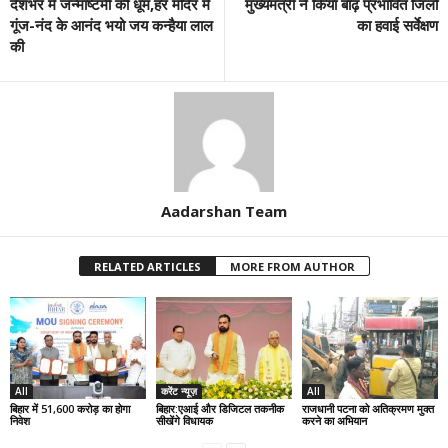
देशभर में जन्माष्टमी की धूम,हर मंदिर में
मुख्यमंत्री ने किया बाढ़ प्रभावित जिलों
गूंज-नंद के आनंद भयो जय कन्हैया लाल
का हवाई सर्वेक्षण
की
Aadarshan Team
RELATED ARTICLES
MORE FROM AUTHOR
All
करेंट न्यूज़
All
बिहार में 51,600 करोड़ का होगा
बिहार:एआई और डिजिटल तकनीक
राजधानी पटना को अतिक्रमण मुक्त
निवेश
सीखेंगे विधायक
करने का अभियान