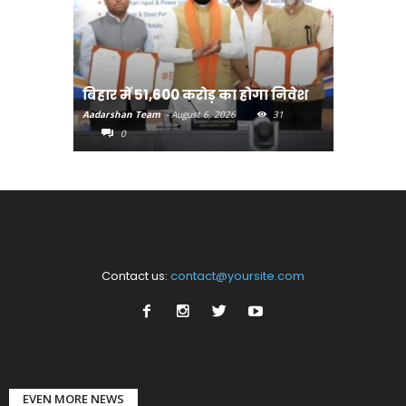
बिहार:ए
बिहार में 51,600 करोड़ का होगा निवेश
सीखेंगे 
Aadarshan Team
-
August 6, 2026
31
Aadarshan T
0
0
Contact us:
contact@yoursite.com
EVEN MORE NEWS