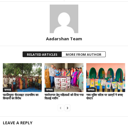
Aadarshan Team
RELATED ARTICLES
MORE FROM AUTHOR
जनपद
जनपद
जनपद
पाटलिपुत्र सैटलाइट टाउनशिप का
स्वरोजगार हेतु महिलाओं को दिया गया
नशा मुक्ति संदेश पर छात्रों ने बनाए
किसानों का विरोध
सिलाई मशीन
पोस्टर
LEAVE A REPLY