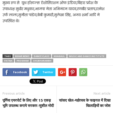
मुख्य रूप से यूथ हॉस्टल्स ऐशोसिएशन ऑफ इंडिया,बिहार प्रदेश के
उपाध्यक्ष सुधीर मधुकर,भाजपा नेता अभिनंदन यादव,रणबीर प्रताप,रत्नेश
उर्फ लाला,सुनीता पांडेय,बेबी कुमारी,सुलेखा सिंह, अजय शर्मा आदि ने
उपस्थित थे।
TAGS
BIHAR NEWS
DANCE CLASS
KHAGAUL
MUSIC AND DANCE INSTITUTE
PATNA
PROGRAM
SHUBHARAMBH
Facebook
Twitter
Previous article
Next article
पूर्णिया एयरपोर्ट के लिए और 15 एकड़
सांसद खेल-महोत्सव के फाइनल में दिखा
भूमि उपलब्ध कराये सरकार-सुशील मोदी
खिलाड़ियों का जोश