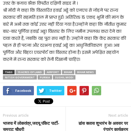
उत्तर के बजाय ठीक विपरीत दक्षिणी साइड में ।
श्री मोदी ने कहा कि विस्तारित हवाई अड्डे को एनएच से जोड़ने पर राज्य
सरकार की सहमति हाल में प्राप्त हुई। अतिरिक्त 15 एकड़ भूमि की मांग के
बारे में अभी तक कोई उत्तर नहीं दिया गया है।उन्होंने कहा कि नीतीश कुमार
बार-बार पूर्णिया हवाई अड्डा विस्तार के लिए जमीन उपलब्ध करा देने का
दावा करते हैं, जबकि यह पूरा सच नहीं है। उन्होंने कहा कि केंद्र सरकार की
पहल से ही पटना और दरभंगा हवाई अड्डे का आधुनिकीकरण हुआ। अब
पूर्णिया और बिहटा एयरपोर्ट का विस्तार होना है। इसमें अपेक्षित सहयोग
करने में राज्य सरकार को तेजी दिखानी चाहिए।
TAGS
15 ACRES OF LAND
AIRPORT
BIHAR
BIHAR NEWS
NITISH GOVERNMENT
PURNIA
SUSHIL MODI
Facebook
Twitter
Previous article
Next article
भाजपा में लोकतंत्र,जदयू पॉकेट पार्टी-
डांस क्लास शुभारंभ के अवसर पर
सम्राट चौधरी
रंगारंग कार्यक्रम