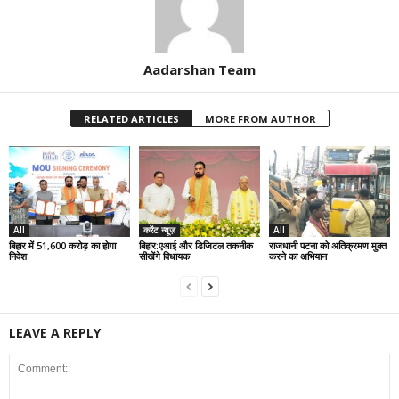
Aadarshan Team
RELATED ARTICLES
MORE FROM AUTHOR
All
करेंट न्यूज़
All
बिहार में 51,600 करोड़ का होगा
बिहार:एआई और डिजिटल तकनीक
राजधानी पटना को अतिक्रमण मुक्त
निवेश
सीखेंगे विधायक
करने का अभियान
LEAVE A REPLY