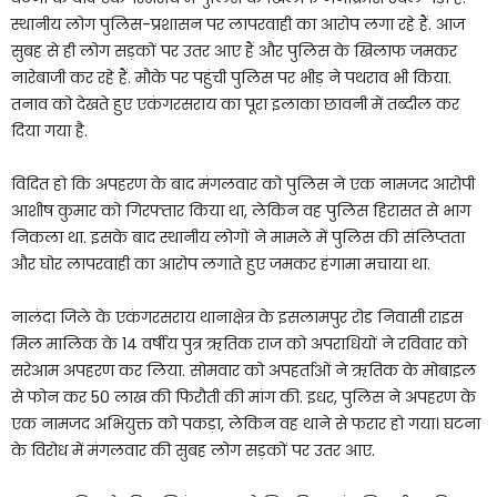
स्थानीय लोग पुलिस-प्रशासन पर लापरवाही का आरोप लगा रहे हैं. आज
सुबह से ही लोग सड़कों पर उतर आए हैं और पुलिस के खिलाफ जमकर
नारेबाजी कर रहे हैं. मौके पर पहुंची पुलिस पर भीड़ ने पथराव भी किया.
तनाव को देखते हुए एकंगरसराय का पूरा इलाका छावनी में तब्दील कर
दिया गया है.
विदित हो कि अपहरण के बाद मंगलवार को पुलिस ने एक नामजद आरोपी
आशीष कुमार को गिरफ्तार किया था, लेकिन वह पुलिस हिरासत से भाग
निकला था. इसके बाद स्थानीय लोगों ने मामले में पुलिस की संलिप्तता
और घोर लापरवाही का आरोप लगाते हुए जमकर हंगामा मचाया था.
नालंदा जिले के एकंगरसराय थानाक्षेत्र के इसलामपुर रोड निवासी राइस
मिल मालिक के 14 वर्षीय पुत्र ऋतिक राज को अपराधियों ने रविवार को
सरेआम अपहरण कर लिया. सोमवार को अपहर्ताओं ने ऋतिक के मोबाइल
से फोन कर 50 लाख की फिरौती की मांग की. इधर, पुलिस ने अपहरण के
एक नामजद अभियुक्त को पकड़ा, लेकिन वह थाने से फरार हो गया। घटना
के विरोध में मंगलवार की सुबह लोग सड़कों पर उतर आए.