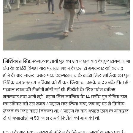
निशिकांत सिंह.
पटना.व्यवसायी पुत्र का शव जहानाबाद के हुलासगंज थाना
क्षेत्र के कोईरी बिगहा गांव पंचायत भवन के छत से मंगलवार को बरामद
होने के बाद नालंदा उबल पडा. एंकगरसराय के राईस मिल मालिक का पुत्र
रितिक का अपहरण रविवार को ही कर लिया था. उसके बाद उसके पिता से
पच्चास लाख की फिरौती मांगी गई थी. फिरौती के लिए फोन कॉल्स
मंगलवार तक आती रहीं. राइस मिल मालिक के 14 वर्षीय पुत्र रीतिक राज
का रविवार को उस समय अपहरण कर लिया गया, जब वह घर से क्रिकेट
खेलने के लिए बाहर निकला था. अपहरण के बाद अपहृत छात्र के मोबाइल
से ही अपहर्ताओं ने 50 लाख रुपये फिरौती की मांग की थी.
घटना के बाद एंकगरसराय में पुलिस के खिलाफ जनाक्रोश उबल पड़ा है.