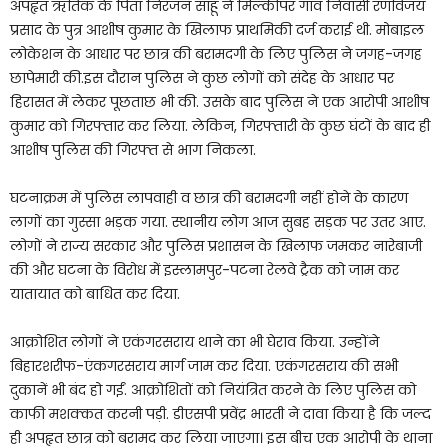
अपहृत ऋतिक के पिता निरंजन साहू ने मिल्कीपर गांव निवासी रणविजय
प्रसाद के पुत्र आशीष कुमार के खिलाफ प्राथमिकी दर्ज कराई थी. मोबाइल
लोकेशन के आधार पर छात्र की बरामदगी के लिए पुलिस ने जगह-जगह
छापेमारी की.इस दौरान पुलिस ने कुछ लोगों को संदेह के आधार पर
हिरासत में लेकर पूछताछ भी की. उसके बाद पुलिस ने एक आरोपी आशीष
कुमार को गिरफ्तार कर लिया. लेकिन, गिरफ्तारी के कुछ घंटों के बाद ही
आशीष पुलिस की गिरफ्त से भाग निकला.
घटनाक्रम में पुलिस लापवाही व छात्र की बरामदगी नहीं होने के कारण
लागों का गुस्सा भड़क गया. स्थानीय लोग आज सुबह सड़क पर उतर आए.
लोगों ने राज्य सरकार और पुलिस प्रशासन के खिलाफ जमकर नारेबाजी
की और घटना के विरोध में इस्लामपुर-पटना रेलवे ट्रैक को जाम कर
यातायात को बाधित कर दिया.
आक्रोशित लोगों ने एकंगरसराय थाने का भी घेराव किया. उन्होंने
बिहारशरीफ-एंकगरसराय मार्ग जाम कर दिया. एकंगरसराय की सभी
दुकानें भी बंद हो गईं. आक्रोशितों को नियंत्रित करने के लिए पुलिस को
काफी मशक्कत करनी पड़ी. डीएसपी प्रवेंद्र भारती ने दावा किया है कि जल्द
ही अपहृत छात्र को बरामद कर लिया जाएगा। इस बीच एक आरोपी के थाना