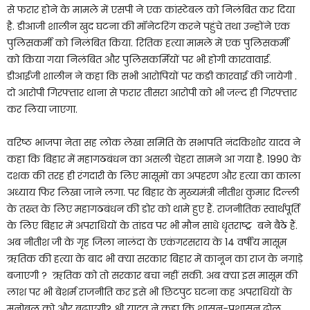
से फरार होने के मामले में एसपी ने एक कांस्टेबल को निलंबित कर दिया
है. डीआजी शालीन खुद घटना की मॉनेटरिंग करने पहुंचे तथा उन्होंने एक
पुलिसकर्मी को निलंबित किया. रितिक हत्या मामले में एक पुलिसकर्मी
को किया गया निलंबित और पुलिसकर्मियों पर भी होगी कारवावाई.
डीआईजी शालीन ने कहा कि सभी आरोपियों पर कङी कारवाई की जायेगी .
दो आरोपी गिरफ्तार थाना से फरार तीसरा आरोपी को भी जल्द ही गिरफ्तार
कर लिया जाएगा.
वरिष्ठ भाजपा नेता सह लोक लेखा समिति के सभापति नंदकिशोर यादव ने
कहा कि बिहार में महागठबंधन का असली चेहरा सामने आ गया है. 1990 के
दशक की तरह ही रंगदारी के लिए मासूमों का अपहरण और हत्या का काला
अध्याय फिर लिखा जाने लगा. पर बिहार के मुख्यमंत्री नीतीश कुमार दिल्ली
के तख्त के लिए महागठबंधन की डोर को थामे हुए हैं. राजनीतिक स्वार्थपूर्ति
के लिए बिहार में अपराधियों के तांडव पर भी मौन साधे धृतराष्ट्र बने बैठे हैं.
अब नीतीश जी के गृह जिला नालंदा के एकंगरसराय के 14 वर्षीय मासूम
ऋतिक की हत्या के बाद भी क्या सरकार बिहार में कानून का राज के नगाड़े
बजाएगी ? ऋतिक को तो सरकार बचा नहीं सकी. अब क्या इस मासूम की
लाश पर भी बेशर्म राजनीति कर इसे भी छिटपुट घटना कह अपराधियों के
मनोबल को और बढ़ाएगी? श्री यादव ने कहा कि शासन-प्रशासन ढोल