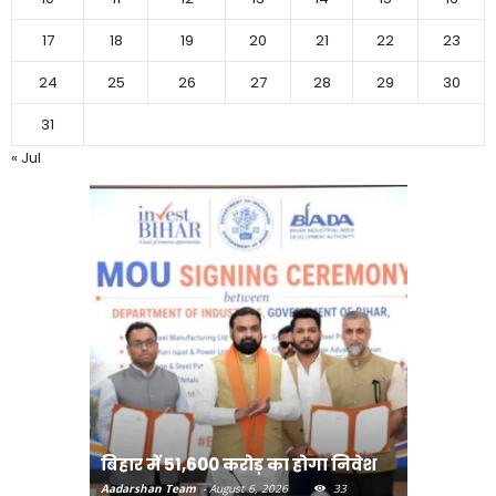
17
18
19
20
21
22
23
24
25
26
27
28
29
30
31
« Jul
बिहार:ए
बिहार में 51,600 करोड़ का होगा निवेश
सीखेंगे 
Aadarshan Team
-
August 6, 2026
33
Aadarshan T