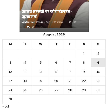
मानव तस्करी पर जीरो टॉलरेंस-
संत रविदा
मुख्यमंत्री
पहुंचाएंग
Aadarshan Team
-
August 8, 2026
30
Aadarshan T
0
0
August 2026
M
T
W
T
F
S
S
1
2
3
4
5
6
7
8
9
10
11
12
13
14
15
16
17
18
19
20
21
22
23
24
25
26
27
28
29
30
31
« Jul