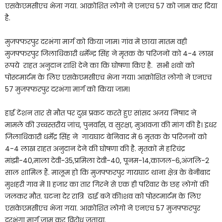
एसकेएमसीएच भेजा गया. आक्रोशित लोगो ने एनएच 57 को जाम कर दिया
है.
मुजफ्फरपुर दरभंगा मार्ग को किया जाम। गांव में छाया मातम वही
मुजफ्फरपुर जिलाधिकारी धर्मेन्द्र सिंह ने मृतक के परिजनों को 4-4 लाख
रूपये राहत अनुदान राशि देने का कि घोषणा किए है. सभी शवों को
पोस्टमार्टम के लिए एसकेएमसीएच भेजा गया। आक्रोशित लोगो ने एनएच
57 मुजफ्फरपुर दरभंगा मार्ग को किया जाम।
हाई टेंशन तार से मौत पर दुख प्रकट करते हुए सांसद अजय निषाद ने
मामले की उच्चस्तरीय जांच, पुनर्वास, व सुरक्षा, मुआवजा की मांग की है। इधर
जिलाधिकारी धर्मेंद्र सिंह ने गायघाट बेनिवाद में 6 मृतक के परिजनों को
4-4 लाख राहत अनुदान देने की घोषणा की है. मृतकों में हरिचंद्र
मांझी-40,माला देवी-35,प्रमिला देवी-40, पूनम-14,काजल-6,अंजलि-2
साल शामिल हैं. मालूम हो कि मुजफ्फरपुर गायघाट थाना क्षेत्र के बेनीबाद
मुशहरी गाव में 11 हजार का तार गिरने से एक ही परिवार के छह लोगों की
जलकर मौत. घटना देर रात्रि ढाई बजे की।शव को पोस्टमार्टम के लिए
एसकेएमसीएच भेजा गया. आक्रोशित लोगो ने एनएच 57 मुजफ्फरपुर
दरभंगा मार्ग जाम कर विरोध जताया.