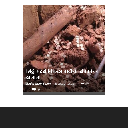
मिट्टी घर से निकला चांदी के सिक्कों का
मानव तस्क
खजाना
मुख्यमंत्री
Aadarshan Team
-
August 8, 2026
44
Aadarshan T
0
0