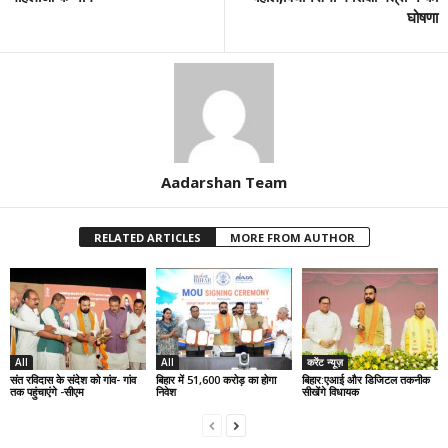
घोषणा
Aadarshan Team
RELATED ARTICLES
MORE FROM AUTHOR
All
All
करेंट न्यूज़
संत रविदास के संदेश को गांव- गांव
बिहार में 51,600 करोड़ का होगा
बिहार:एआई और डिजिटल तकनीक
तक पहुंचाएंगे -सीएम
निवेश
सीखेंगे विधायक