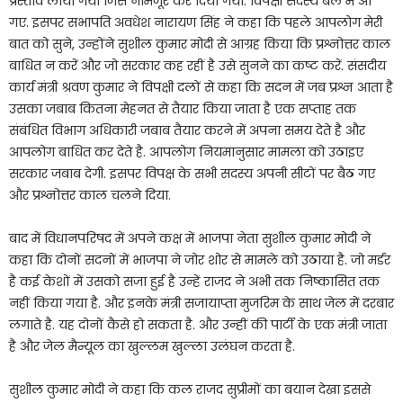
प्रस्ताव लाया गया जिसे नामंजूर कर दिया गया. विपक्षी सदस्य बेल में आ
गए. इसपर सभापति अवधेश नारायण सिंह ने कहा कि पहले आपलोग मेरी
बात को सुने, उन्होंने सुशील कुमार मोदी से आग्रह किया कि प्रश्नोत्तर काल
बाधित न करें और जो सरकार कह रहीं है उसे सुनने का कष्ट करें. संसदीय
कार्य मंत्री श्रवण कुमार ने विपक्षी दलों से कहा कि सदन में जब प्रश्न आता है
उसका जबाब कितना मेहनत से तैयार किया जाता है एक सप्ताह तक
संबंधित विभाग अधिकारी जबाब तैयार करने में अपना समय देते है और
आपलोग बाधित कर देते है. आपलोग नियमानुसार मामला को उठाइए
सरकार जबाब देगी. इसपर विपक्ष के सभी सदस्य अपनी सीटों पर बैठ गए
और प्रश्नोत्तर काल चलने दिया.
बाद में विधानपरिषद में अपने कक्ष में भाजपा नेता सुशील कुमार मोदी ने
कहा कि दोनों सदनों में भाजपा ने जोर शोर से मामले को उठाया है. जो मर्डर
है कई केशों में उसको सजा हुई है उन्हें राजद ने अभी तक निष्कासित तक
नहीं किया गया है. और इनके मंत्री सजायाप्ता मुजरिम के साथ जेल में दरबार
लगाते है. यह दोनों कैसे हो सकता है. और उन्हीं की पार्टी के एक मंत्री जाता
है और जेल मैन्यूल का खुल्लम खुल्ला उलंघन करता है.
सुशील कुमार मोदी ने कहा कि कल राजद सुप्रीमों का बयान देखा इससे