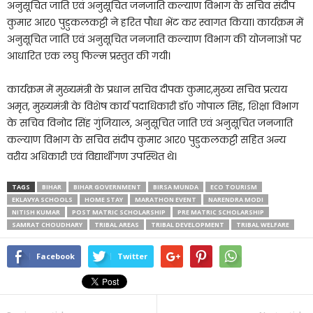
अनुसूचित जाति एवं अनुसूचित जनजाति कल्याण विभाग के सचिव संदीप
कुमार आर० पुडुकलकट्टी ने हरित पौधा भेंट कर स्वागत किया। कार्यक्रम में
अनुसूचित जाति एवं अनुसूचित जनजाति कल्याण विभाग की योजनाओं पर
आधारित एक लघु फिल्म प्रस्तुत की गयी।
कार्यक्रम में मुख्यमंत्री के प्रधान सचिव दीपक कुमार,मुख्य सचिव प्रत्यय
अमृत, मुख्यमंत्री के विशेष कार्य पदाधिकारी डॉ० गोपाल सिंह, शिक्षा विभाग
के सचिव विनोद सिंह गुंजियाल, अनुसूचित जाति एवं अनुसूचित जनजाति
कल्याण विभाग के सचिव संदीप कुमार आर० पुडुकलकट्टी सहित अन्य
वरीय अधिकारी एवं विद्यार्थीगण उपस्थित थे।
TAGS
BIHAR
BIHAR GOVERNMENT
BIRSA MUNDA
ECO TOURISM
EKLAVYA SCHOOLS
HOME STAY
MARATHON EVENT
NARENDRA MODI
NITISH KUMAR
POST MATRIC SCHOLARSHIP
PRE MATRIC SCHOLARSHIP
SAMRAT CHOUDHARY
TRIBAL AREAS
TRIBAL DEVELOPMENT
TRIBAL WELFARE
Facebook
Twitter