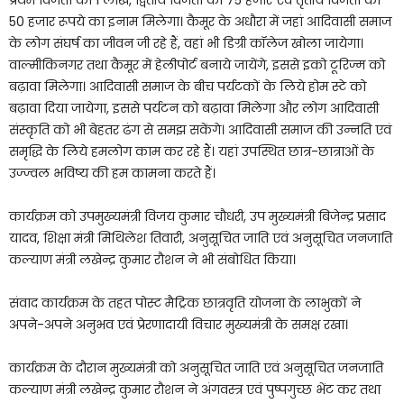
प्रथम विजेता को 1 लाख, द्वितीय विजेता को 75 हजार एवं तृतीय विजेता को
50 हजार रूपये का इनाम मिलेगा। कैमूर के अधौरा में जहां आदिवासी समाज
के लोग संघर्ष का जीवन जी रहे हैं, वहां भी डिग्री कॉलेज खोला जायेगा।
वाल्मीकिनगर तथा कैमूर में हेलीपोर्ट बनाये जायेंगे, इससे इको टूरिज्म को
बढ़ावा मिलेगा। आदिवासी समाज के बीच पर्यटकों के लिये होम स्टे को
बढ़ावा दिया जायेगा, इससे पर्यटन को बढ़ावा मिलेगा और लोग आदिवासी
संस्कृति को भी बेहतर ढंग से समझ सकेंगे। आदिवासी समाज की उन्नति एवं
समृद्धि के लिये हमलोग काम कर रहे हैं। यहां उपस्थित छात्र-छात्राओं के
उज्ज्वल भविष्य की हम कामना करते हैं।
कार्यक्रम को उपमुख्यमंत्री विजय कुमार चौधरी, उप मुख्यमंत्री बिजेन्द्र प्रसाद
यादव, शिक्षा मंत्री मिथिलेश तिवारी, अनुसूचित जाति एवं अनुसूचित जनजाति
कल्याण मंत्री लखेन्द्र कुमार रौशन ने भी संबोधित किया।
संवाद कार्यक्रम के तहत पोस्ट मैट्रिक छात्रवृति योजना के लाभुकों ने
अपने-अपने अनुभव एवं प्रेरणादायी विचार मुख्यमंत्री के समक्ष रखा।
कार्यक्रम के दौरान मुख्यमंत्री को अनुसूचित जाति एवं अनुसूचित जनजाति
कल्याण मंत्री लखेन्द्र कुमार रौशन ने अंगवस्त्र एवं पुष्पगुच्छ भेंट कर तथा