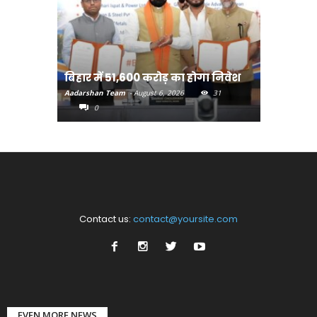
बिहार:ए
बिहार में 51,600 करोड़ का होगा निवेश
सीखेंगे 
Aadarshan Team
-
August 6, 2026
31
Aadarshan T
0
0
Contact us:
contact@yoursite.com
EVEN MORE NEWS