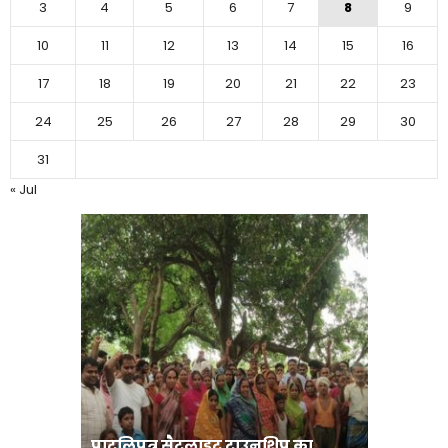
3
4
5
6
7
8
9
10
11
12
13
14
15
16
17
18
19
20
21
22
23
24
25
26
27
28
29
30
31
« Jul
पाटलिपुत्र सैटलाइट टाउनशिप का
संत रविदा