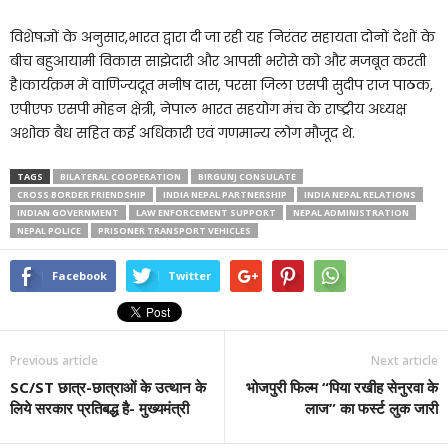
विशेषज्ञों के अनुसार,भारत द्वारा दी जा रही यह निरंतर सहायता दोनों देशों के
बीच बहुआयामी विकास साझेदारी और आपसी भरोसे को और मजबूत करती
है।कार्यक्रम में वाणिज्यदूत मनीष दास, परसा जिला एसपी सुदीप राज पाठक,
एपीएफ एसपी मोहन क्षेत्री, नेपाल भारत सहयोग मंच के राष्ट्रीय अध्यक्ष
अशोक बैध सहित कई अधिकारी एवं गणमान्य लोग मौजूद थे.
TAGS
BILATERAL COOPERATION
BIRGUNJ CONSULATE
CROSS BORDER FRIENDSHIP
INDIA NEPAL PARTNERSHIP
INDIA NEPAL RELATIONS
INDIAN GOVERNMENT
LAW ENFORCEMENT SUPPORT
NEPAL ADMINISTRATION
NEPAL POLICE
PRISONER TRANSPORT VEHICLES
Facebook
Twitter
Previous article
Next article
SC/ST छात्र-छात्राओं के उत्थान के
भोजपुरी फिल्म “पिया रखीह सेनुरवा के
लिये सरकार प्रतिबद्ध है- मुख्यमंत्री
लाज” का फर्स्ट लुक जारी