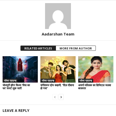
Aadarshan Team
RELATED ARTICLES
MORE FROM AUTHOR
ग्लैमर ग्राउन्ड
ग्लैमर ग्राउन्ड
ग्लैमर ग्राउन्ड
भोजपुरी हॉरर फिल्म ‘पिया का
संगीतमय प्रेम कहानी, “दिल दीवाना
अपर्णा मल्लिक का डिजिटल जलवा
घर’:फर्स्ट लुक जारी
हो गया”
बरकरार
LEAVE A REPLY