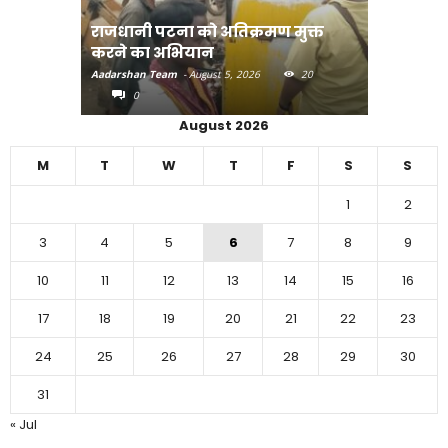
अतिक्रमण मुक्त
दियारा के लोगों के लिए फ्री स्टीमर सेवा
 5, 2026
20
Aadarshan Team
-
August 4, 2026
40
0
August 2026
M
T
W
T
F
S
S
1
2
3
4
5
6
7
8
9
10
11
12
13
14
15
16
17
18
19
20
21
22
23
24
25
26
27
28
29
30
31
« Jul