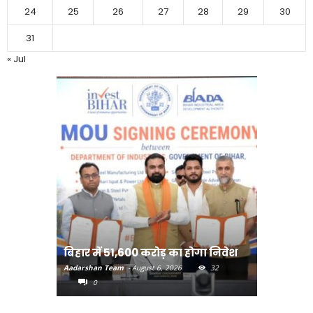
24
25
26
27
28
29
30
31
« Jul
बिहार:ए
बिहार में 51,600 करोड़ का होगा निवेश
सीखेंगे 
Aadarshan Team
-
August 6, 2026
32
Aadarshan T
0
0