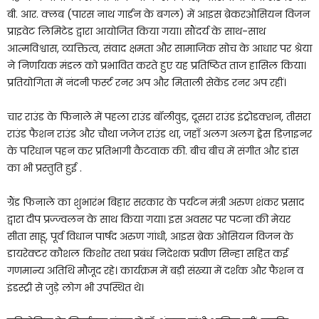
बी. आर. क्लब (पारस नाथ गार्डन के बगल) में आइस ब्रेकरओसियन विजन
प्राइवेट लिमिटेड द्वारा आयोजित किया गया। सौंदर्य के साथ-साथ
आत्मविश्वास, व्यक्तित्व, संवाद क्षमता और सामाजिक सोच के आधार पर श्रेया
ने निर्णायक मंडल को प्रभावित करते हुए यह प्रतिष्ठित ताज हासिल किया।
प्रतियोगिता में नंदनी फर्स्ट रनर अप और मिताली सेकेंड रनर अप रहीं।
चार राउंड के फिनाले में पहला राउंड बॉलीवुड, दूसरा राउंड इंट्रोडक्शन, तीसरा
राउंड फैशन राउंड और चौथा जजेज राउंड था, जहाँ अलग अलग ड्रेस डिज़ाइनर
के परिधान पहन कर प्रतिभागी कैटवाक की. बीच बीच में संगीत और डांस
का भी प्रस्तुति हुई .
ग्रैंड फिनाले का शुभारंभ बिहार सरकार के पर्यटन मंत्री अरुण शंकर प्रसाद
द्वारा दीप प्रज्ज्वलन के साथ किया गया। इस अवसर पर पटना की मेयर
सीता साहू, पूर्व विधान पार्षद अरुण गांधी, आइस ब्रेक ओसियन विजन के
डायरेक्टर कौशल किशोर तथा प्रबंध निदेशक प्रवीण सिन्हा सहित कई
गणमान्य अतिथि मौजूद रहे। कार्यक्रम में बड़ी संख्या में दर्शक और फैशन व
इंडस्ट्री से जुड़े लोग भी उपस्थित थे।