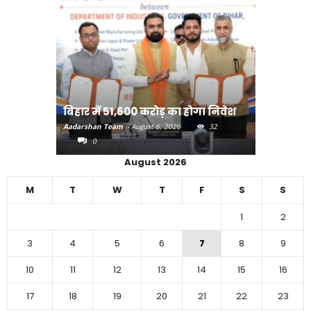
राजधानी प
बिहार में 51,600 करोड़ का होगा निवेश
करने का
Aadarshan Team
-
August 6, 2026
32
Aadarshan T
0
0
August 2026
M
T
W
T
F
S
S
1
2
3
4
5
6
7
8
9
10
11
12
13
14
15
16
17
18
19
20
21
22
23