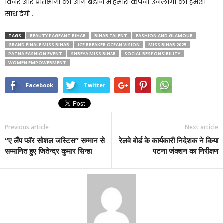
विनर और प्रतिभागी को आगे बढ़ाने में हमारी कंपनी उनलोगो को हमेशा
साथ देगी .
TAGS
BEAUTY PAGEANT BIHAR
BIHAR TALENT
FASHION AND GLAMOUR
GRAND FINALE MISS BIHAR
ICE BREAKER OCEAN VISION
MISS BIHAR 2025
PATNA FASHION EVENT
SHREYA MISS BIHAR
SOCIAL RESPONSIBILITY
WOMEN EMPOWERMENT
Facebook
Twitter
Previous article
Next article
“ए लैंप फॉर सोशल जस्टिस” सम्मान से
रेलवे बोर्ड के कार्यकारी निदेशक ने किया
सम्मानित हुए जितेन्द्र कुमार सिन्हा
पटना जंक्शन का निरीक्षण