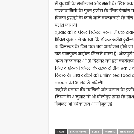
में युवाओं के मनोरंजन और मस्ती के लिए ए
पटनावासियों के फुल इंजॉय के लिए रंगारंग 
फ़िल्म इंडस्ट्री के जाने माने कलाकारों के बीच
परोसे जायेंगे।
बुधवार को द होटल ब्लिस्स पटना में एक संव
शिवम कुमार ने बताया कि होटल ब्लीस टुरीज्म द
31 दिसम्बर के दिन एक बड़ा आयोजन होने जा रह
रात फनफुल माहौल मिलने वाला है। भोजपुरी क
अन्य कलाकार भी 31 दिसंबर को इस कार्यक्रम
लिए द होटल ब्लिस्स के तरफ से तीन प्रकार
टिकट के साथ दर्शको को unlimited food an
moon का आनंद ले सकेगे।
उन्होंने बताया कि फैमिली और कपल के इंजॉ
नियम के अनुसार वो भी बॉलीवुड स्टार के साथ।
मैनेजर अभिषेक रॉय भी मौजूद रहे।
TAGS
BIHAR NEWS
BLISS
MEHFIL
NEW YEAR