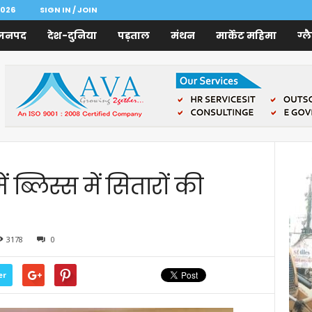
2026
SIGN IN / JOIN
जनपद
देश-दुनिया
पड़ताल
मंथन
मार्केट महिमा
ग्ल
ं ब्लिस्स में सितारों की
3178
0
er