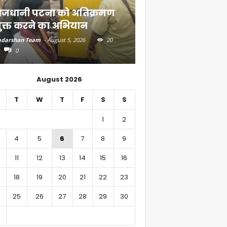
ाजधानी पटना को अतिक्रमण
दियारा के लोगों के ल
ुक्त करने का अभियान
स्टीमर सेवा
darshan Team
-
August 5, 2026
20
Aadarshan Team
-
August 4, 
0
0
August 2026
T
W
T
F
S
S
1
2
4
5
6
7
8
9
11
12
13
14
15
16
18
19
20
21
22
23
25
26
27
28
29
30