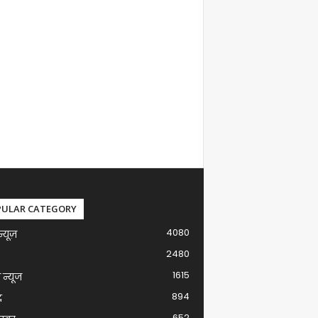
PULAR CATEGORY
4080
न्यूज़
2480
1615
ग न्यूज
894
द
652