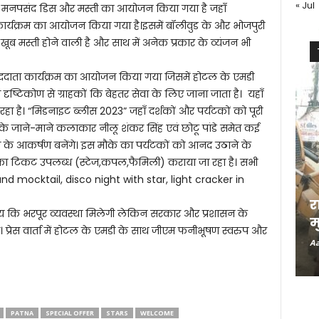
« Jul
क मनपसंद डिस और मस्ती का आयोजन किया गया है जहाँ
कार्यक्रम का आयोजन किया गया है।इसमें बॉलीवुड के और भोजपुरी
 खूब मस्ती होने वाली है और साथ में अनेक प्रकार के व्यंजन भी
ाददाता कार्यक्रम का आयोजन किया गया जिसमें होटल के एमडी
ृष्टिकोण से ग्राहकों कि बेहतर सेवा के लिए जाना जाता है। यहाँ
ा है। “मिडनाइट ब्लीस 2023” जहाँ दर्शकों और पर्यटकों को पूरी
े जाने-माने कलाकार नीलू शंकर सिंह एवं छोटू पांडे समेत कई
 के आकर्षण बनेंगे। इस मौके का पर्यटकों को आनद उठाने के
 का टिकट उपलब्ध (स्टेज,कपल,फैमिली) कराया जा रहा है। सभी
d mocktail, disco night with star, light cracker in
र
य कि भरपूर व्यवस्था मिलेगी लेकिन सरकार और प्रशासन के
म
 प्रेस वार्ता में होटल के एमडी के साथ जीएम फनीभूषण स्वरुप और
Aa
PATNA
SPECIAL OFFER
STARS
WELCOME