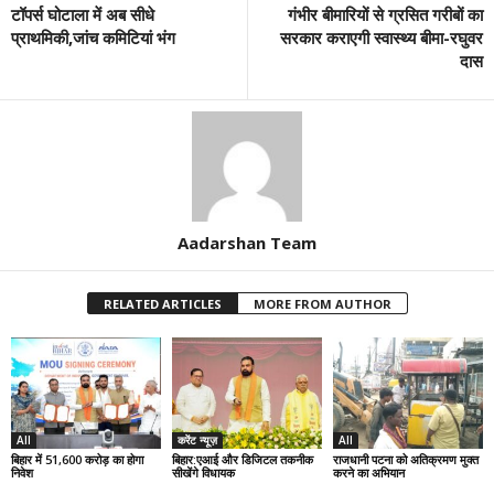
टॉपर्स घोटाला में अब सीधे
गंभीर बीमारियों से ग्रसित गरीबों का
प्राथमिकी,जांच कमिटियां भंग
सरकार कराएगी स्वास्थ्य बीमा-रघुवर
दास
Aadarshan Team
RELATED ARTICLES
MORE FROM AUTHOR
All
करेंट न्यूज़
All
बिहार में 51,600 करोड़ का होगा
बिहार:एआई और डिजिटल तकनीक
राजधानी पटना को अतिक्रमण मुक्त
निवेश
सीखेंगे विधायक
करने का अभियान