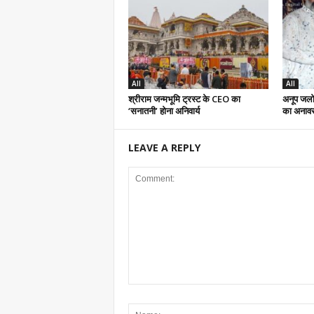
All
All
श्रीराम जन्मभूमि ट्रस्ट के CEO का
अनूप जलोट
‘सनातनी’ होना अनिवार्य
का अनाव
LEAVE A REPLY