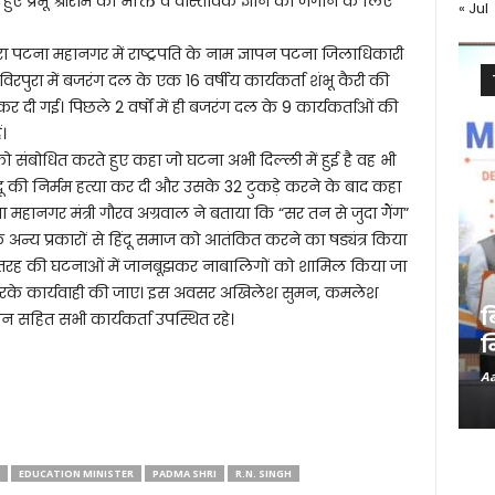
ोए हुए प्रभू श्रीराम की भक्ति व वास्तविक ज्ञान को जगाने के लिए
« Jul
वारा पटना महानगर में राष्ट्रपति के नाम ज्ञापन पटना जिलाधिकारी
ुरा में बजरंग दल के एक 16 वर्षीय कार्यकर्ता शंभू कैरी की
कर दी गई। पिछले 2 वर्षों में ही बजरंग दल के 9 कार्यकर्ताओं की
।
को संबोधित करते हुए कहा जो घटना अभी दिल्ली में हुई है वह भी
हिंदू की निर्मम हत्या कर दी और उसके 32 टुकड़े करने के बाद कहा
ा महानगर मंत्री गौरव अग्रवाल ने बताया कि “सर तन से जुदा गैंग”
 अन्य प्रकारों से हिंदू समाज को आतंकित करने का षड्यंत्र किया
इस तरह की घटनाओं में जानबूझकर नाबालिगों को शामिल किया जा
 करके कार्यवाही की जाए। इस अवसर अखिलेश सुमन, कमलेश
ब
 सहित सभी कार्यकर्ता उपस्थित रहे।
न
Aa
EDUCATION MINISTER
PADMA SHRI
R.N. SINGH