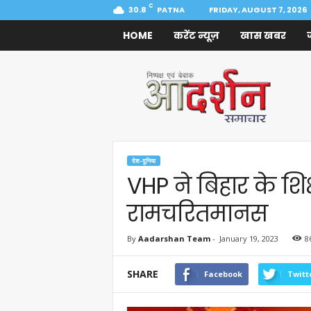
C
30.8
PATNA
FRIDAY, AUGUST 7, 2026
HOME
करेंट न्यूज़
खास खबर
Aadarshan
Samachar
देश-दुनिया
VHP ने बिहार के शिक्
रामचरितमानस
By
Aadarshan Team
-
January 19, 2023
8
SHARE
Facebook
Twitt