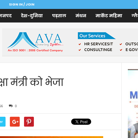
SIGN IN / JOIN
जनपद
देश-दुनिया
पड़ताल
मंथन
मार्केट महिमा
ग्ल
षा मंत्री को भेजा
66
0
er