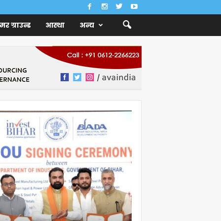
ैमर ग्राउन्ड
आस्था
अन्य