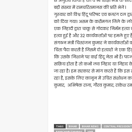
से अनुरोध किया है की वे भी शिक्षा मंत्री के स
बड़ी संख्या में रामचरितमानस की प्रति भेजें l
गुरूवार को विश्व हिंदू परिषद एवं बजरंग दल द्
को दिया गया। असम के करीमगंज जिले के लोविरप
एक जिहादी द्वारा चाकू से गोदकर निर्मम हत्या 
हत्या हुई है और 32 कार्यकर्ताओं पर हमले हुए हैं
संगठन मंत्री चितरंजन कुमार ने कार्यकर्ताओं 
चिंता पैदा करती है जिसमें दो हत्यारों ने एक 
कि उसके निशाने पर कई हिंदू नेता भी हैं। पटन
सक्रिय होता है तो कभी लव जिहाद या जिहाद के
जा रहा है। हम सरकार से मांग करते हैं कि 
रहा है, इसके लिए कानून में उचित संशोधन
कुमार, अभिषेक राजा, गौरव कुमार, राकेश रमन
TAGS
BIHAR
BIHAR NEWS
CENTRAL PRESIDENT
RAMCHARITMANAS
VHP