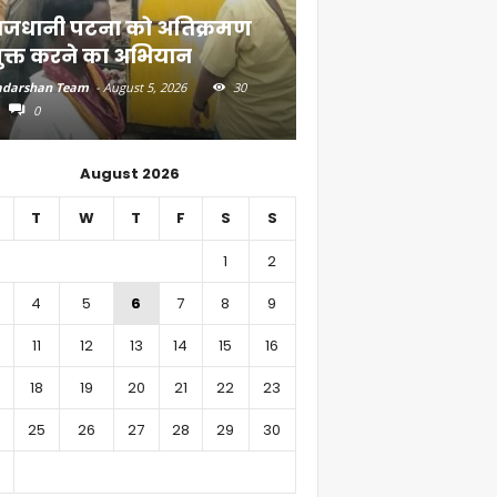
ाजधानी पटना को अतिक्रमण
दियारा के लोगों के ल
ुक्त करने का अभियान
स्टीमर सेवा
darshan Team
-
August 5, 2026
30
Aadarshan Team
-
August 4, 
0
0
August 2026
T
W
T
F
S
S
1
2
4
5
6
7
8
9
11
12
13
14
15
16
18
19
20
21
22
23
25
26
27
28
29
30