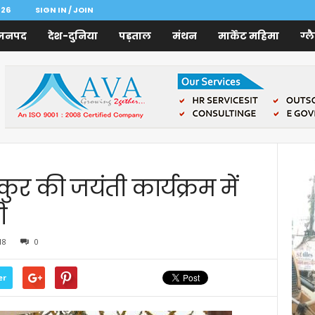
026
SIGN IN / JOIN
जनपद
देश-दुनिया
पड़ताल
मंथन
मार्केट महिमा
ग्ल
ुर की जयंती कार्यक्रम में
ी
18
0
er