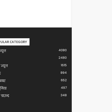
PULAR CATEGORY
4080
न्यूज़
2480
1615
ग न्यूज
894
द
652
खबर
497
ुनिया
348
ग्राउन्ड