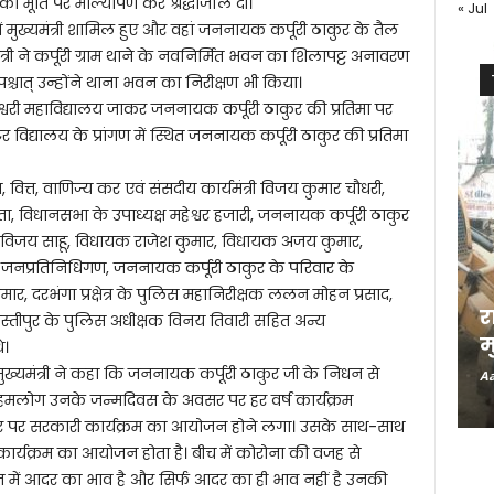
मूर्ति पर माल्यार्पण कर श्रद्धांजलि दी।
« Jul
ं मुख्यमंत्री शामिल हुए और वहां जननायक कर्पूरी ठाकुर के तैल
यमंत्री ने कर्पूरी ग्राम थाने के नवनिर्मित भवन का शिलापट्ट अनावरण
्चात् उन्होंने थाना भवन का निरीक्षण भी किया।
ुलेश्वरी महाविद्यालय जाकर जननायक कर्पूरी ठाकुर की प्रतिमा पर
र विद्यालय के प्रांगण में स्थित जननायक कर्पूरी ठाकुर की प्रतिमा
, वित्त, वाणिज्य कर एवं संसदीय कार्यमंत्री विजय कुमार चौधरी,
ता, विधानसभा के उपाध्यक्ष महेश्वर हजारी, जननायक कर्पूरी ठाकुर
रणविजय साहू, विधायक राजेश कुमार, विधायक अजय कुमार,
जनप्रतिनिधिगण, जननायक कर्पूरी ठाकुर के परिवार के
र, दरभंगा प्रक्षेत्र के पुलिस महानिरीक्षक ललन मोहन प्रसाद,
र
मस्तीपुर के पुलिस अधीक्षक विनय तिवारी सहित अन्य
म
े।
ुए मुख्यमंत्री ने कहा कि जननायक कर्पूरी ठाकुर जी के निधन से
Aa
मलोग उनके जन्मदिवस के अवसर पर हर वर्ष कार्यक्रम
 तौर पर सरकारी कार्यक्रम का आयोजन होने लगा। उसके साथ-साथ
कार्यक्रम का आयोजन होता है। बीच में कोरोना की वजह से
 मन में आदर का भाव है और सिर्फ आदर का ही भाव नहीं है उनकी