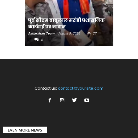
पूर्व सीएम बाबूलाल मरांडी प्रशासनिक
अंगदान क
कार्रवाई पर नाराज
अभियान-मु
Aadarshan Team
-
August 9, 2026
27
Aadarshan T
0
0
Contact us:
contact@yoursite.com
EVEN MORE NEWS