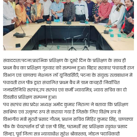
संवाददाता.पटना.प्रारंभिक प्रशिक्षण के दूसरे दिन के प्रशिक्षण के साथ ही
प्रथम बैच का प्रशिक्षण गुरूवार को सम्पन्न हुआ। बिहार सरकार पंचायती राज
विभाग एवं चाणक्य नेशनल लॉ यूनिवर्सिटी, पटना के संयुक्त तत्वबाधान में
पंचायती राज पीठ द्वारा संचालित प्रथम बैच में ग्राम कचहरी निर्वाचित
जनप्रतिनिधि सरपंच,उप सरपंच एवं कर्मी न्यायमित्र, न्याय सचिव का दो
दिवसीय प्रशिक्षण सम्पन्न हुआ।
पंच सरपंच संघ प्रदेश अध्यक्ष अमोद कुमार निराला ने बताया कि प्रशिक्षण
सर्वश्रेष्ठ एवं उत्कृष्ट रूप से कराया गया है जिसके लिए विशेष रूप से
विभागीय मंत्री मुरारी प्रसाद गौतम, प्रधान सचिव मिहिर कुमार सिंह, चाणक्या
पीठ के चेयरपर्सन डॉ प्रो एस पी सिंह, परामर्शी सह प्रशिक्षक रघुवंश प्रसाद
सिन्हा, पूर्व जिला सत्र न्यायाधीश सुरेश श्रीवास्तव, नोडल पदाधिकारी