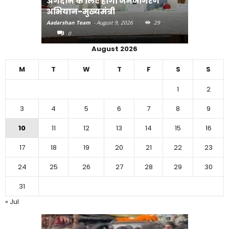
अंगदान के लिए होगा जनजागरण
मानव तस्क
अभियान-मुख्यमंत्री
मुख्यमंत्री
Aadarshan Team
-
August 9, 2026
29
Aadarshan T
0
0
August 2026
M
T
W
T
F
S
S
1
2
3
4
5
6
7
8
9
10
11
12
13
14
15
16
17
18
19
20
21
22
23
24
25
26
27
28
29
30
31
« Jul