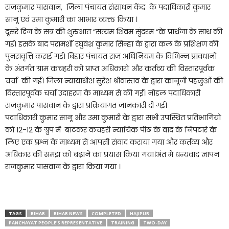
राजकुमार पासवान, जिला पंचायत संसाधन केंद्र के पदाधिकारी कुमार
सानू एवं उमा कुमारी का आभार व्यक्त किया ।
दूसरे दिन के सत्र की शुरुआत “सत्यम शिवम सुंदरम “के प्रार्थना के साथ की
गई। इसके बाद परामर्शी रघुवंश कुमार सिन्हा के द्वारा कल के प्रशिक्षण की
पुनरावृत्ति कराई गई। बिहार पंचायत राज अधिनियम के विभिन्न प्रावधानों
के अंतर्गत ग्राम कचहरी को प्राप्त अधिकारों और कर्तव्य की विस्तारपूर्वक
चर्चा की गई। जिला न्यायाधीश सुरेश श्रीवास्तव के द्वारा कानूनी पहलुओं की
विस्तारपूर्वक चर्चा उदाहरण के माध्यम से की गईं। नोडल पदाधिकारी
राजकुमार पासवान के द्वारा प्रक्रियागत जानकारी दी गई।
पदाधिकारी कुमार सानू और उमा कुमारी के द्वारा सभी उपस्थित प्रतिभागियो
को 12-12 के ग्रुप में बांटकर कचहरी न्यायिक पीठ के वाद के निपटारे के
लिए एक प्रश्न के माध्यम से आपसी संवाद कराया गया और कर्तव्य और
अधिकार की समझ को बढ़ाने का प्रयास किया गया।अंत मे धन्यवाद ज्ञापन
राजकुमार पासवान के द्वारा किया गया ।
TAGS
BIHAR
BIHAR NEWS
COMPLETED
HAJIPUR
PANCHAYAT PEOPLE'S REPRESENTATIVE
TRAINING
TWO-DAY