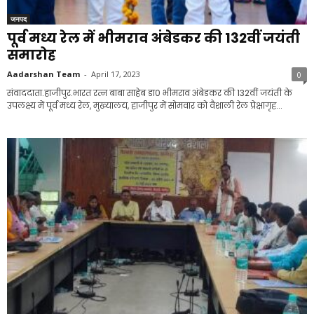
जनपद
पूर्व मध्य रेल में भीमराव अंबेडकर की 132वीं जयंती
समारोह
Aadarshan Team
-
April 17, 2023
0
संवाददाता.हाजीपुर.भारत रत्न बाबा साहेब डा0 भीमराव अंबेडकर की 132वीं जयंती के
उपलक्ष्य में पूर्व मध्य रेल, मुख्यालय, हाजीपुर में सोमवार को वैशाली रेल प्रेक्षागृह...