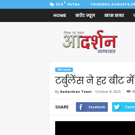
C
32.6
PATNA
THURSDAY, AUGUST 6, 2
HOME
करेंट न्यूज़
खास खबर
Aadarshan
Samachar
ग्लैमर ग्राउन्ड
टर्बुलेंस ने हर बीट
By
Aadarshan Team
-
October 8, 2025
5
SHARE
Facebook
Twitt