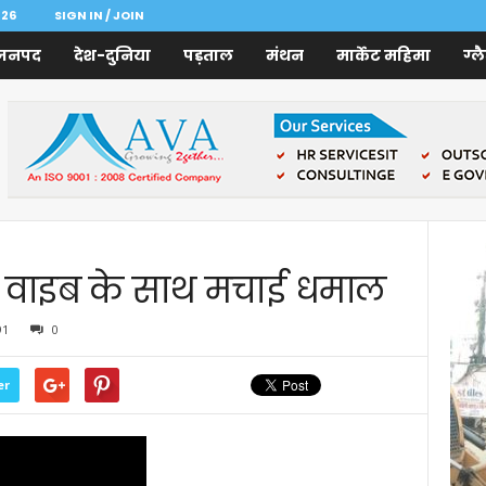
026
SIGN IN / JOIN
जनपद
देश-दुनिया
पड़ताल
मंथन
मार्केट महिमा
ग्ल
 में वाइब के साथ मचाई धमाल
91
0
er