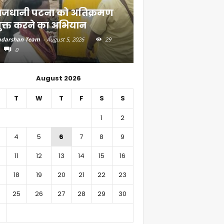
ाजधानी पटना को अतिक्रमण
दियारा के लोगों के ल
ुक्त करने का अभियान
स्टीमर सेवा
darshan Team
-
August 5, 2026
29
Aadarshan Team
-
August 4, 
0
0
August 2026
T
W
T
F
S
S
1
2
4
5
6
7
8
9
11
12
13
14
15
16
18
19
20
21
22
23
25
26
27
28
29
30