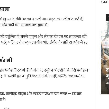
« Jul
ात्रा
फर की शुरुआत की। उनका असली नाम बहुत कम लोग जानते हैं,
और पार्टी की धड़कन बन चुका है।
ाले टर्बुलेंस ने अपने जुनून और मेहनत के दम पर सफलता की
था, परंतु परिवार के अटूट सहयोग और संगीत के प्रति समर्पण ने हर
्मर भी
र
इव पर्कशनिस्ट भी हैं। वे मंच पर डर्बुका और डीजेम्बे जैसे पर्कशन
म
सी वजह से उनकी हर प्रस्तुति केवल संगीत नहीं, बल्कि एक अनोखा
Aa
जिक, बॉलीवुड बीट्स और लाइव पर्कशन का संगम — हर बार
 है।