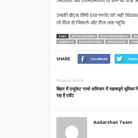
निरंतरता और रचनात्मकता के बल पर कोई भ
उनकी बीट्स सिर्फ डांस फ्लोर को नहीं थिरकाती
जो दिल से निकले और दिल तक पहुँचे।
TAGS
ARTISTJOURNEY
BOLLYWOODBEATS
EL
LIVEMUSIC
MUSICFESTIVAL
PERCUSSION
TUR
SHARE
Facebook
Twitt
Previous article
बिहार में एजुकेट गर्ल्स अभियान में महत्वपूर्ण भूमिका 
रहा है एडेंट
Aadarshan Team