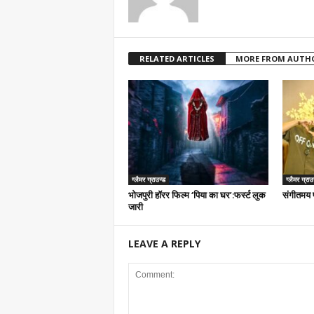
RELATED ARTICLES
MORE FROM AUTH
ग्लैमर ग्राउन्ड
ग्लैमर ग्राउ
भोजपुरी हॉरर फिल्म ‘पिया का घर’:फर्स्ट लुक
संगीतमय प
जारी
LEAVE A REPLY