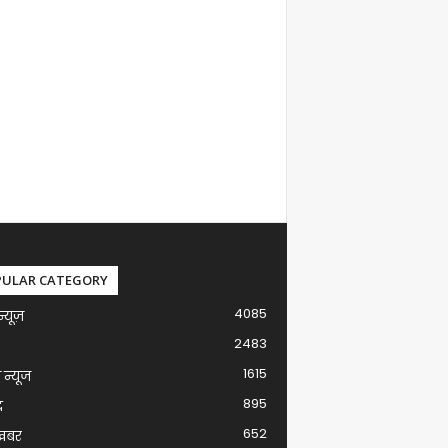
PULAR CATEGORY
4085
न्यूज़
2483
1615
ग न्यूज
895
द
652
खबर