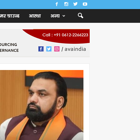
ैमर ग्राउन्ड
आस्था
अन्य