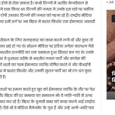
« Jul
 होने से रोक सकता है। कभी दिल्ली में अरविंद केजरीवाल से
ोंने दावा किया था। दिल्ली की जनता ने उनके इस दावे पर यकीन
ोपी उठाकर दिल्ली की जनता को पहना रहे हैं। राष्ट्रीय मीडिया
ुछ इसी तर्ज पर अब बिहार में प्रशांत किशोर एक ईमानदार अवतारी
द केजरीवाल के लिए सलाहकार का काम करने लगी थीं और कुछ तो
साथ खड़े हो गए थे। सोशल मीडिया पर इंडिया अगेंस्ट करप्शन जैसे
 भारतीय राजनीति का एक चमकता हुआ सितारा बन गए थे। उनके
 वे धुआंधार तरीके से भारतीय जनता पार्टी और कांग्रेस की
 को धरती का परम ईमानदार व्यक्ति घोषित करते थे और वीआईपी
में प्रशांत किशोर और उनकी सुराज पार्टी का भी रंग-ढंग कुछ
म
 है।
स
Aa
ताओं पर हमला करते हुए खुद को ईमानदार व्यक्ति के तौर पर पेश
और बिहार की हर समस्या का समाधान भी। वे जाति-पाति से ऊपर
 कर रहे हैं। बिहार के चुनावी समर को कवर करने आई राष्ट्रीय
। वैसे भी वे मीडिया मैनेजमेंट के गुरु हैं और उन्हें भली-भांति पता