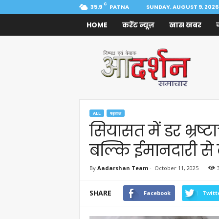
C
35.9
PATNA
SUNDAY, AUGUST 9, 2026
HOME
करेंट न्यूज़
खास खबर
Aadarshan
Samachar
ALL
पड़ताल
सियासत में डर भ्रष्
बल्कि ईमानदारी से
By
Aadarshan Team
-
October 11, 2025
SHARE
Facebook
Twitt