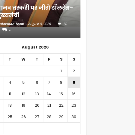
ानव तस्करी पर जीरो टॉलरेंस-
संत रविदास के संदे
ुख्यमंत्री
गांव तक पहुंचाएंगे
darshan Team
-
August 8, 2026
30
Aadarshan Team
-
August 7, 
0
0
August 2026
T
W
T
F
S
S
1
2
4
5
6
7
8
9
11
12
13
14
15
16
18
19
20
21
22
23
25
26
27
28
29
30