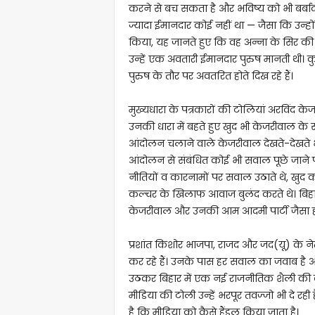
करने से बच सकता है और भविष्य को भी बर्बाद
ज्यादा ईमानदार कोई नहीं था — जैसा कि उन्ह
किया, यह जानते हुए कि वह अन्ना के सिर की ट
उन्हें एक अवतारी ईमानदार पुरुष मानती थी। क
पुरुष के तौर पर अवतरित होते दिख रहे हैं।
मुख्यधारा के पत्रकारों की टोलियां अरविं
उनकी धारा में बहते हुए खुद भी केजरीवाल के 
आंदोलन चलाने वाले केजरीवाल देखते-देखते
आंदोलन से संबंधित कोई भी सवाल पूछे जाने पर
नीतियों व कारनामों पर सवाल उठाते थे, खुद
कल्चर के खिलाफ आवाज बुलंद करते थे। बिहार 
केजरीवाल और उनकी आम आदमी पार्टी जैसा ही
प्रशांत किशोर भाजपा, राजद और जद(यू) के ने
कर रहे हैं। उनके पास हर सवाल का जवाब है 
उठकर बिहार में एक नई राजनीतिक शैली की बात
मीडिया की टोली उन्हें भरपूर तवज्जो भी दे रही है
है कि मीडिया को कैसे हैंडल किया जाता है।