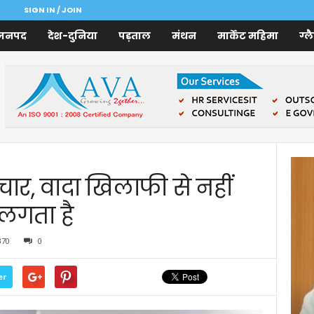
SIGN IN / JOIN
जनपद
देश-दुनिया
पड़ताल
मंथन
मार्केट महिमा
ग्ल
टाचार, वादा खिलाफी से नहीं
 लगता है
370
0
er