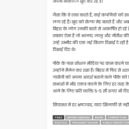
अपनी मार्केटिंग खुद कर रहे हैं।
जैसा कि वे दावा करते हैं, कई कंपनियों को सलाह 
लगा रहे हैं। खुद को सेल्फ मेड बताते हैं और 
बिहार के लोग उनकी बातों से आकर्षित हो रहे ह
तबका ऐसा है जो भाजपा, लालू और नीतीश की रा
उन्हें उम्मीद की एक नई किरण दिखाई दे रही ह
दिखाई दिए थे।
पीके के पास सोशल मीडिया पर काम करने वाले व
उन्होंने मैनेज कर रखा है। बिहार में फिर से शर
गांधीजी को अपना आदर्श बताने वाले पीके को बि
सभाओं में भीड़ एकत्र करने के लिए हर तरह क
आने के लिए प्रति व्यक्ति 5-5 सौ रुपए भी दिए ज
सियासत में डर भ्रष्टाचार, वादा खिलाफी से नह
TAGS
ARVIND KEJRIWAL
BIHAR
CORRUPTION
POLITICS
PRASHANT KISHOR
PUBLIC PERCEPTIO