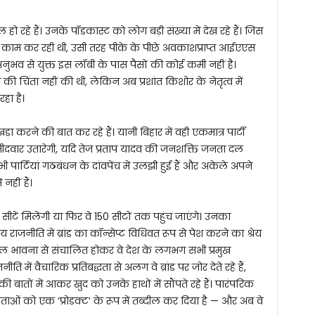
 रहे हैं। उनके पॉडकास्ट को लोग बड़ी संख्या में देख रहे हैं। जिस
काम कर रही थी, उसी तरह पीके के पीछे अवकाशप्राप्त आईएएस
नुभव से युक्त इस लॉबी के पास पैसों की कोई कमी नहीं है।
की चिंता नहीं की थी, लेकिन अब प्रशांत किशोर के नेतृत्व में
हा है।
ा करने की बात कर रहे हैं। यानी बिहार में वही एकमात्र पार्टी
ीदवार उतारेगी, यदि तेज प्रताप यादव की जनशक्ति जनता दल
 पार्टियां गठबंधन के दांवपेंच में उलझी हुई हैं और अकेले अपने
हीं हैं।
10 सीटें मिलेंगी या फिर वे 150 सीटों तक पहुंच जाएंगे। उनका
 राजनीति में ब्रांड का कॉन्सेप्ट विधिवत रूप से पेश करने का श्रेय
फेशनल भावना से संचालित होकर वे देश के लगभग सभी प्रमुख
में वैचारिक प्रतिबद्धता से अलग वे ब्रांड पर जोर देते रहे हैं,
तों में आकर खुद को उनके हाथों में सौंपते रहे हैं। पारंपरिक
ताओं को एक ‘प्रोडक्ट’ के रूप में तब्दील कर दिया है — और अब वे