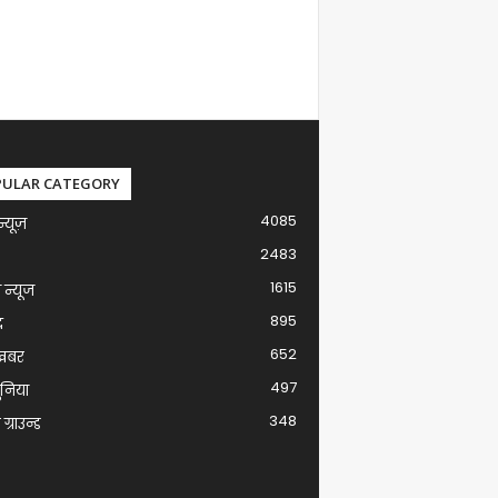
PULAR CATEGORY
4085
न्यूज़
2483
1615
ग न्यूज
895
द
652
खबर
497
ुनिया
348
ग्राउन्ड