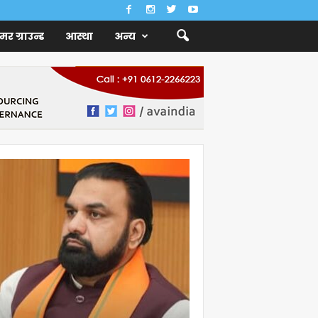
ैमर ग्राउन्ड
आस्था
अन्य