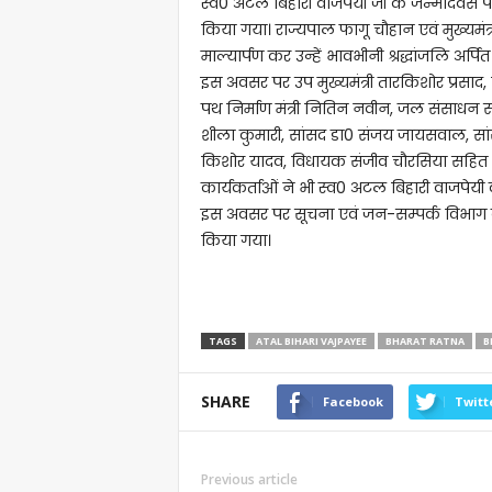
स्व0 अटल बिहारी वाजपेयी जी के जन्मदिवस प
किया गया। राज्यपाल फागू चौहान एवं मुख्यमंत्
माल्यार्पण कर उन्हें भावभीनी श्रद्धांजलि अर्पि
इस अवसर पर उप मुख्यमंत्री तारकिशोर प्रसाद, वि
पथ निर्माण मंत्री नितिन नवीन, जल संसाधन सह
शीला कुमारी, सांसद डा0 संजय जायसवाल, सां
किशोर यादव, विधायक संजीव चौरसिया सहित 
कार्यकर्ताओं ने भी स्व0 अटल बिहारी वाजपेयी की 
इस अवसर पर सूचना एवं जन-सम्पर्क विभाग के
किया गया।
TAGS
ATAL BIHARI VAJPAYEE
BHARAT RATNA
B
SHARE
Facebook
Twitt
Previous article