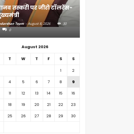
ानव तस्करी पर जीरो टॉलरेंस-
संत रविदास के संदे
ुख्यमंत्री
गांव तक पहुंचाएंगे
darshan Team
-
August 8, 2026
30
Aadarshan Team
-
August 7, 
0
0
August 2026
T
W
T
F
S
S
1
2
4
5
6
7
8
9
11
12
13
14
15
16
18
19
20
21
22
23
25
26
27
28
29
30