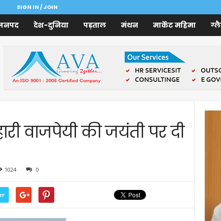
SIGN IN / JOIN
जनपद
देश-दुनिया
पड़ताल
मंथन
मार्केट महिमा
ग्ल
ारी वाजपेयी की जयंती पर दी
1024
0
er