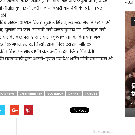
र राजकीय जयंती समारोह का आयोजन पाटलिपुत्रा पार्क, पटना में
« Jul
री नीतीश कुमार ने स्व0 अटल बिहारी वाजपेयी की प्रतिमा पर
त की।
धानसभा अध्यक्ष विजय कुमार सिन्हा, स्वास्थ्य मंत्री मंगल पाण्डे,
 सूचना एवं जन-सम्पर्क मंत्री संजय कुमार झा, परिवहन मंत्री
सद रविशंकर प्रसाद, सांसद रामकृपाल यादव, विधायक नन्द
अनेक गणमान्य व्यक्तियों, सामाजिक एवं राजनीतिक
प्रतिमा पर माल्यार्पण कर उन्हें श्रद्धांजलि अर्पित की।
 कलाकारों द्वारा आरती-पूजन एवं देश भक्ति गीतों का गायन भी
म
स
IHAR NEWS
CHIEF MINISTER
GOVERNOR
JAYANTI
TRIBUTE
Aa
er
Next article