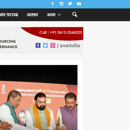
ैमर ग्राउन्ड
आस्था
अन्य