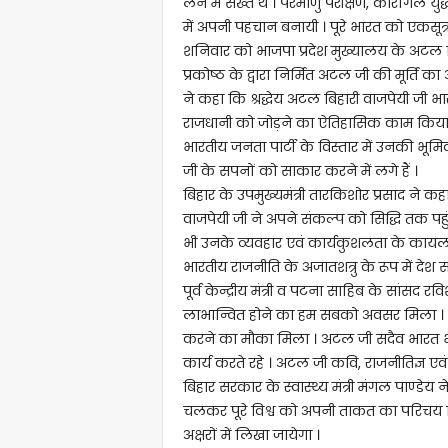
लेने में सख्त थे । परमाणु परीक्षण, कारगिल य
में अपनी पहचान बनायी । पूरे भारत को एकसूत्र
शनिवार को भाजपा प्रदेश मुख्यालय के अटल बि
प्रकोष्ठ के द्वारा निर्मित अटल जी की मूर्ति
ने कहा कि श्रद्धेय अटल बिहारी वाजपेयी जी भ
राजधानी को जोड़ने का ऐतिहासिक काम किया ।
भारतीय जनता पार्टी के विस्तार में उनकी भूमिका प
जी के सपनों को साकार करने में लगे हैं ।
बिहार के उपमुख्यमंत्री तारकिशोर प्रसाद ने कहा 
वाजपेयी जी ने अपने संकल्प को सिद्धि तक पहुं
भी उनके व्यवहार एवं कार्यकुशलता के कायल थ
भारतीय राजनीति के अजातशत्रु के रूप में देश स
पूर्व केन्द्रीय मंत्री व पटना साहिब के सांसद 
लाभान्वित होने का हम सबको अवसर मिला । यह
करने का मौका मिला । अटल जी सदैव भारत भूम
कार्य करते रहे । अटल जी कवि, राजनीतिज्ञ एव
बिहार सरकार के स्वास्थ्य मंत्री मंगल पाण्डेय न
चलकर पूरे विश्व को अपनी ताकत का परिचय दिय
अक्षरों में लिखा जायेगा ।