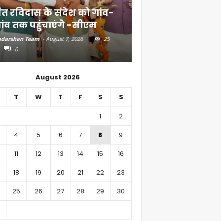
ंत रविदास के संदेश को गांव-
बिहार में 51,600 कर
ांव तक पहुंचाएंगे -सीएम
निवेश
darshan Team
-
August 7, 2026
25
Aadarshan Team
-
August 6, 
0
0
August 2026
T
W
T
F
S
S
1
2
4
5
6
7
8
9
11
12
13
14
15
16
18
19
20
21
22
23
25
26
27
28
29
30