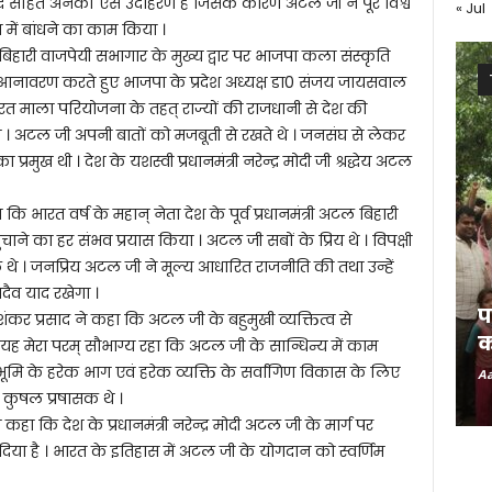
ुद्ध सहित अनेकों ऐसे उदाहरण है जिसके कारण अटल जी ने पूरे विश्व
« Jul
 में बांधने का काम किया ।
हारी वाजपेयी सभागार के मुख्य द्वार पर भाजपा कला संस्कृति
 का आनावरण करते हुए भाजपा के प्रदेश अध्यक्ष डा0 संजय जायसवाल
ारत माला परियोजना के तहत् राज्यों की राजधानी से देश की
 अटल जी अपनी बातों को मजबूती से रखते थे । जनसंघ से लेकर
्रमुख थी । देश के यशस्वी प्रधानमंत्री नरेन्द्र मोदी जी श्रद्धेय अटल
कि भारत वर्ष के महान् नेता देश के पूर्व प्रधानमंत्री अटल बिहारी
चाने का हर संभव प्रयास किया । अटल जी सबों के प्रिय थे । विपक्षी
े । जनप्रिय अटल जी ने मूल्य आधारित राजनीति की तथा उन्हें
दैव याद रखेगा ।
प
रविशंकर प्रसाद ने कहा कि अटल जी के बहुमुखी व्यक्तित्व से
क
 मेरा परम् सौभाग्य रहा कि अटल जी के सान्धिन्य में काम
ि के हरेक भाग एवं हरेक व्यक्ति के सर्वांगिण विकास के लिए
Aa
ं कुषल प्रषासक थे ।
े कहा कि देश के प्रधानमंत्री नरेन्द्र मोदी अटल जी के मार्ग पर
ा है । भारत के इतिहास में अटल जी के योगदान को स्वर्णिम