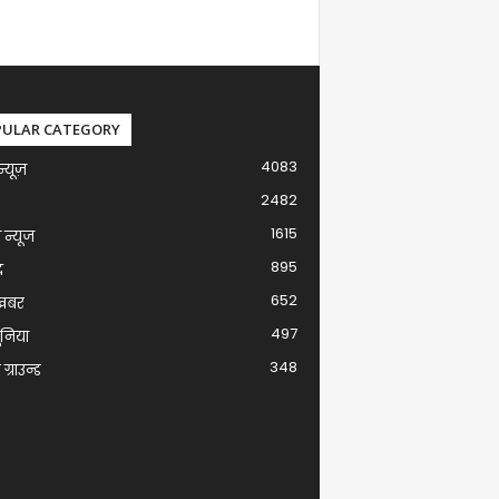
PULAR CATEGORY
4083
न्यूज़
2482
1615
ग न्यूज
895
द
652
खबर
497
ुनिया
348
ग्राउन्ड