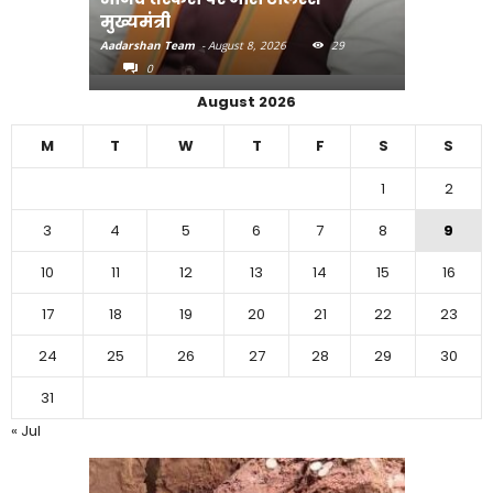
मुख्यमंत्री
पहुंचाएंग
Aadarshan Team
-
August 8, 2026
29
Aadarshan T
0
0
August 2026
M
T
W
T
F
S
S
1
2
3
4
5
6
7
8
9
10
11
12
13
14
15
16
17
18
19
20
21
22
23
24
25
26
27
28
29
30
31
« Jul