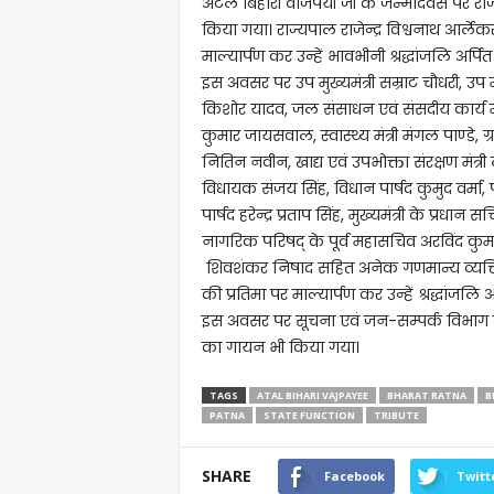
अटल बिहारी वाजपेयी जी के जन्मदिवस पर राज
किया गया। राज्यपाल राजेन्द्र विश्वनाथ आर्लेकर
माल्यार्पण कर उन्हें भावभीनी श्रद्धांजलि अर्पि
इस अवसर पर उप मुख्यमंत्री सम्राट चौधरी, उप म
किशोर यादव, जल संसाधन एवं संसदीय कार्य मंत्
कुमार जायसवाल, स्वास्थ्य मंत्री मंगल पाण्डे, 
नितिन नवीन, खाद्य एवं उपभोक्ता संरक्षण मंत्र
विधायक संजय सिंह, विधान पार्षद कुमुद वर्मा, पूर
पार्षद हरेन्द्र प्रताप सिंह, मुख्यमंत्री के प्रधा
नागरिक परिषद् के पूर्व महासचिव अरविंद कुमा
शिवशंकर निषाद सहित अनेक गणमान्य व्यक्तिय
की प्रतिमा पर माल्यार्पण कर उन्हें श्रद्धांजलि अ
इस अवसर पर सूचना एवं जन-सम्पर्क विभाग के 
का गायन भी किया गया।
TAGS
ATAL BIHARI VAJPAYEE
BHARAT RATNA
B
PATNA
STATE FUNCTION
TRIBUTE
SHARE
Facebook
Twitt