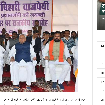
स
ग
Aa
M
3
10
17
24
31
 स्व० अटल बिहारी वाजपेयी की जयंती आज पूरे देश में मनायी गयी।स्व०