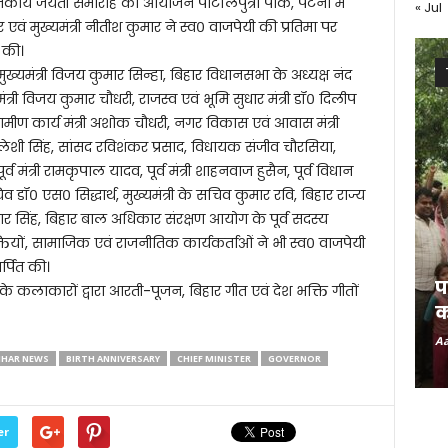
कीय जयंती समारोह का आयोजन पाटलिपुत्रा पार्क, पटना में
« Jul
 एवं मुख्यमंत्री नीतीश कुमार ने स्व० वाजपेयी की प्रतिमा पर
त की।
ुख्यमंत्री विजय कुमार सिन्हा, बिहार विधानसभा के अध्यक्ष नंद
री विजय कुमार चौधरी, राजस्व एवं भूमि सुधार मंत्री डॉ० दिलीप
ग्रामीण कार्य मंत्री अशोक चौधरी, नगर विकास एवं आवास मंत्री
ी लेशी सिंह, सांसद रविशंकर प्रसाद, विधायक संजीव चौरसिया,
्व मंत्री रामकृपाल यादव, पूर्व मंत्री शाहनवाज हुसैन, पूर्व विधान
न सचिव डॉ० एस० सिद्धार्थ, मुख्यमंत्री के सचिव कुमार रवि, बिहार राज्य
र सिंह, बिहार बाल अधिकार संरक्षण आयोग के पूर्व सदस्य
ों, सामाजिक एवं राजनीतिक कार्यकर्ताओं ने भी स्व० वाजपेयी
र्पित की।
प
कलाकारों द्वारा आरती-पूजन, बिहार गीत एवं देश भक्ति गीतों
क
Aa
IHAR NEWS
BIRTH ANNIVERSARY
CHIEF MINISTER
GOVERNOR
er