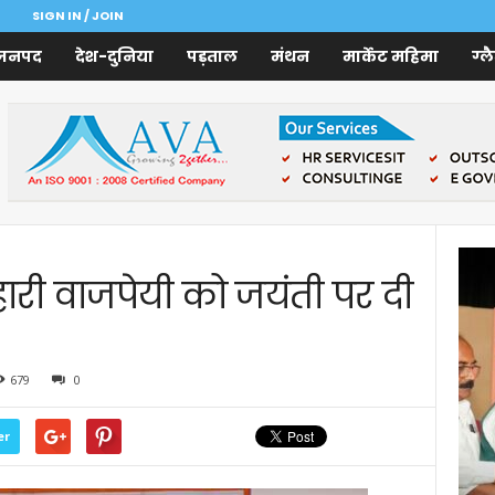
SIGN IN / JOIN
जनपद
देश-दुनिया
पड़ताल
मंथन
मार्केट महिमा
ग्ल
ारी वाजपेयी को जयंती पर दी
679
0
er