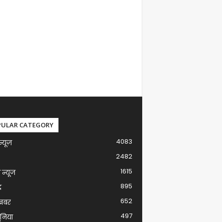
PULAR CATEGORY
4083
न्यूज़
2482
1615
ग न्यूज
895
द
652
खबर
497
ुनिया