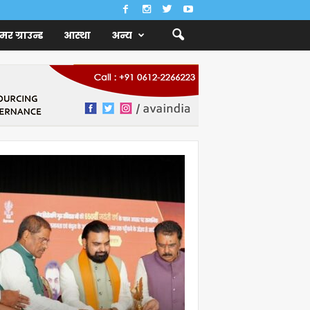
ैमर ग्राउन्ड
आस्था
अन्य