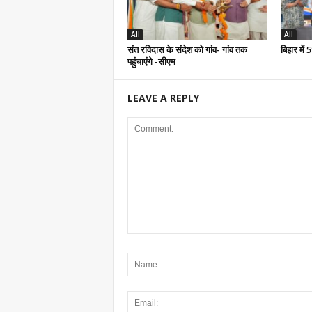
All
All
संत रविदास के संदेश को गांव- गांव तक
बिहार में
पहुंचाएंगे -सीएम
LEAVE A REPLY