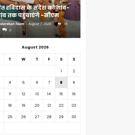
ंत रविदास के संदेश को गांव-
बिहार में 51,600 कर
ांव तक पहुंचाएंगे -सीएम
निवेश
darshan Team
-
August 7, 2026
18
Aadarshan Team
-
August 6, 
0
0
August 2026
T
W
T
F
S
S
1
2
4
5
6
7
8
9
11
12
13
14
15
16
18
19
20
21
22
23
25
26
27
28
29
30