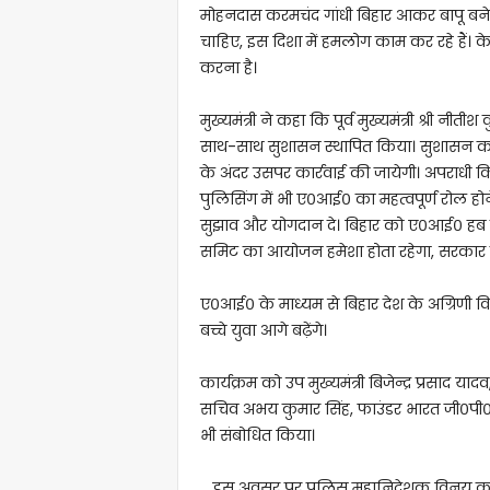
मोहनदास करमचंद गांधी बिहार आकर बापू बने।
चाहिए, इस दिशा में हमलोग काम कर रहे हैं। 
करना है।
मुख्यमंत्री ने कहा कि पूर्व मुख्यमंत्री श्री नी
साथ-साथ सुशासन स्थापित किया। सुशासन काय
के अंदर उसपर कार्रवाई की जायेगी। अपराधी कि
पुलिसिंग में भी ए०आई० का महत्वपूर्ण रोल हो
सुझाव और योगदान दे। बिहार को ए०आई० हब 
समिट का आयोजन हमेशा होता रहेगा, सरकार 
ए०आई० के माध्यम से बिहार देश के अग्रिणी व
बच्चे युवा आगे बढ़ेंगे।
कार्यक्रम को उप मुख्यमंत्री बिजेन्द्र प्रसाद याद
सचिव अभय कुमार सिंह, फाउंडर भारत जी०पी
भी संबोधित किया।
इस अवसर पर पुलिस महानिदेशक विनय कुमार,