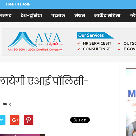
SIGN IN / JOIN
जनपद
देश-दुनिया
पड़ताल
मंथन
मार्केट महिमा
ग्ल
 लायेगी एआई पॉलिसी-
0
er