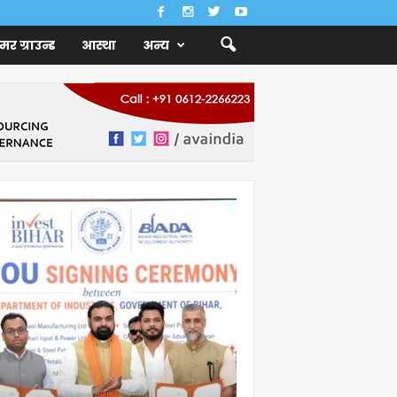
ैमर ग्राउन्ड
आस्था
अन्य