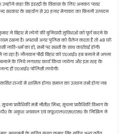
 उन्होंने कहा कि इंडस्ट्री के विकास के लिए अनकट पावर
केन्द्र सरकार के सहयोग से 20 हजार मेगावाट का बिजली उत्पादन
तीश कुमार ने बिहार में लोगों की बुनियादी सुविधाओं को पूर्ण करने के
म रखना है। अपराधी अगर पुलिस को चैलेंज करता है तो 48 घंटे
सी जाति-धर्म का हो, सभी पर सख्ती के साथ कार्रवाई होगी।
ने जा रहा है। नौजवान पीढ़ी बिहार को ए०आई० हब बनाने में अपना
बनाने के लिये लगातार कार्य किया जायेगा और इस तरह के
जल्द ही ए०आई० पॉलिसी लायेगी।
िकसित राज्यों में शामिल होगा। समाज का उत्थान तभी होगा जब
व, सूचना प्रावैधिकी मंत्री नीतीश मिश्रा, सूचना प्रावैधिकी विभाग के
०टी० के अंकुश अग्रवाल एवं क्यू०एल०एस०एस० के निखिल ने
 मुख्यमंत्री के सचिव संजय कुमार सिंह सहित अन्य वरीय