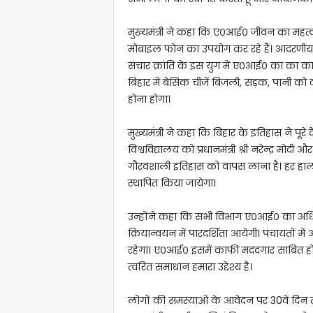
मुख्यमंत्री ने कहा कि ए०आई० जीवन का महत्व
मोबाइल फोन का उपयोग कर रहे हैं। आदरणीय प्रधानमंत
संचार क्रांति के इस युग में ए०आई० का का काफ
बिहार में बेसिक चीजें बिजली, सड़क, पानी को
होना होगा।
मुख्यमंत्री ने कहा कि बिहार के इतिहास ने पूर
विश्वविद्यालय को प्रधानमंत्री श्री नरेन्द्र मोदी औ
गौरवशाली इतिहास को वापस लाना है। हर हाल म
स्थापित किया जायेगा।
उन्होंने कहा कि सभी विभाग ए०आई० का अध
क्रियान्वयन में पारदर्शिता आयेगी। पंचायतों 
रहेगा। ए०आई० इसमें काफी मददगार साबित हो
त्वरित समाधान हमारा उद्देश्य है।
लोगों की समस्याओं के आवेदन पर 30वें दिन त