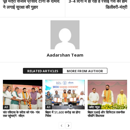
पूर्व मंत्री संजीव प्रसाद टोनी के दामाद
3-4 दिनों में हो रही है रसोई गैस की होम
ने लगाई सुरक्षा की गुहार
डिलीवरी-मंत्री
Aadarshan Team
RELATED ARTICLES
MORE FROM AUTHOR
All
All
करेंट न्यूज़
संत रविदास के संदेश को गांव- गांव
बिहार में 51,600 करोड़ का होगा
बिहार:एआई और डिजिटल तकनीक
तक पहुंचाएंगे -सीएम
निवेश
सीखेंगे विधायक