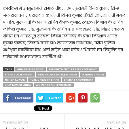
कार्यक्रम में उपमुख्यमंत्री सम्राट चौधरी, उप मुख्यमंत्री विजय कुमार सिन्हा,
जल संसाधन सह संसदीय कार्यमंत्री विजय कुमार चौधरी, स्वास्थ्य मंत्री मंगल
पाण्डेय, मुख्यमंत्री के प्रधान सचिव दीपक कुमार, स्वास्थ्य विभाग के सचिव
लोकेश कुमार सिंह, मुख्यमंत्री के सचिव डॉ० चन्द्रशेखर सिंह, बिहार स्वास्थ्य
सेवायें एवं आधारभूत संरचना निगम लिमिटेड के प्रबंध निदेशक अमित
कुमार पाण्डेय, जिलाधिकारी डॉ० त्यागराजन एस०एम०, वरीय पुलिस
अधीक्षक कार्तिकेय के० शर्मा सहित अन्य वरीय अधिकारी एवं नियुक्ति पत्र
पानेवालीं ए०एन०एम० उपस्थित थीं।
TAGS
ANM RECRUITMENT
APPOINTMENT LETTERS CEREMONY
BIHAR GOVERNMENT
HEALTHCARE WORKERS INDIA
MANGAL PANDEY
NITISH KUMAR
PUBLIC HEALTH BIHAR
SAMRAT CHOUDHARY
VIJAY KUMAR SINHA
WOMEN HEALTH WORKERS
Facebook
Twitter
Previous article
Next article