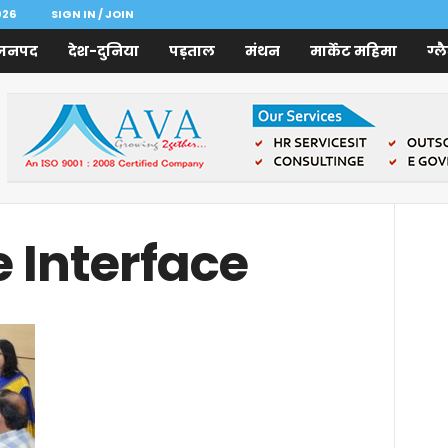
026
SIGN IN / JOIN
जनपद
देश-दुनिया
पड़ताल
मंथन
मार्केट महिमा
ग्ल
e Interface