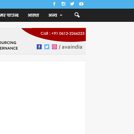
ैमर ग्राउन्ड
आस्था
अन्य