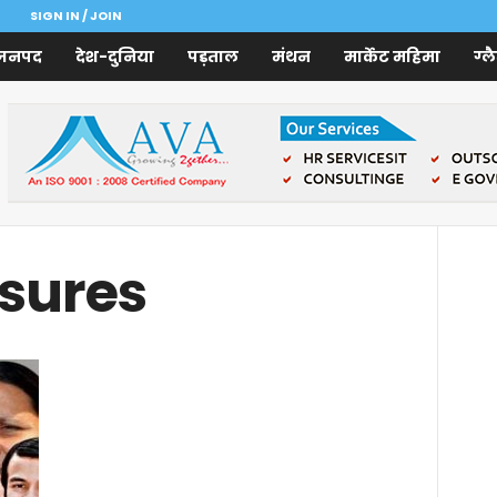
SIGN IN / JOIN
जनपद
देश-दुनिया
पड़ताल
मंथन
मार्केट महिमा
ग्ल
osures