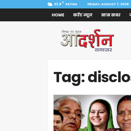
C
33.9
PATNA
FRIDAY, AUGUST 7, 2026
HOME
करेंट न्यूज़
खास खबर
Aadarshan
Samachar
Tag: discl