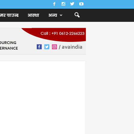
ैमर ग्राउन्ड
आस्था
अन्य