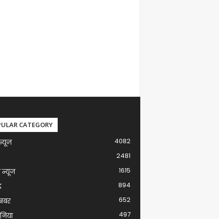
PULAR CATEGORY
4082
न्यूज़
2481
1615
ग न्यूज
894
द
652
खबर
497
ुनिया