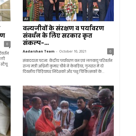
All
े
वन्यजीवों के संरक्षण व पर्यावरण
मण
संवर्धन के लिए सरकार कृत
संकल्प-...
0
Aadarshan Team
-
October 10, 2021
0
िवर्तन
ाली
संवाददाता.पटना. केंद्रीय पर्यावरण वन एवं जलवायु परिवर्तन
स्टैचू
राज्य मंत्री अश्विनी कुमार चौबे ने केवड़िया, गुजरात में दो
दिवसीय चिड़ियाघर निदेशकों और पशु चिकित्सकों के...