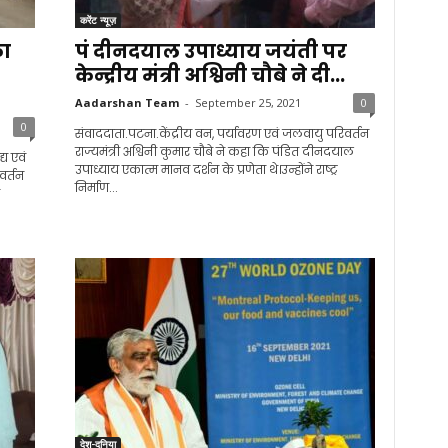
करेंट न्यूज़
का
पं दीनदयाल उपाध्याय जयंती पर
केन्द्रीय मंत्री अश्विनी चौबे ने दी...
Aadarshan Team
-
September 25, 2021
0
0
संवाददाता.पटना.केंद्रीय वन, पर्यावरण एवं जलवायु परिवर्तन
राज्यमंत्री अश्विनी कुमार चौबे ने कहा कि पंडित दीनदयाल
्य एवं
उपाध्याय एकात्म मानव दर्शन के प्रणेता थे।उन्होंने राष्ट्र
वर्तन
निर्माण...
देश-दुनिया