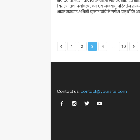
संवाददाता.पटना.केंद्रीय उपभोक्ता मामले, खाद्य एवं सा
वितरण तथा पर्यावरण, वन एवं जलवायु परिवर्तन राज्यमंत
भारत सरकार अश्विनी कुमार चौबे ने गणेश चतुर्थी के अ
...
1
2
3
4
10
Contact us:
contact@yoursite.com