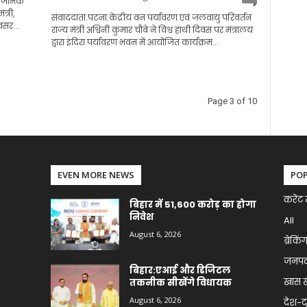
र्वजनिक
्री,
संवाददाता.पटना.केंद्रीय वन पर्यावरण एवं जलवायु परिवर्तन
वसर...
राज्य मंत्री अश्विनी कुमार चौबे ने विश्व हाथी दिवस पर मंत्रालय
द्वारा इंदिरा पर्यावरण भवन में आयोजित कार्यक्रम...
Page 3 of 10
EVEN MORE NEWS
PO
करेंट 
बिहार में 51,600 करोड़ का होगा
निवेश
All
August 6, 2026
ब्रेकिं
जनप
बिहार:एआई और डिजिटल
खास 
तकनीक सीखेंगे विधायक
August 6, 2026
देश-द