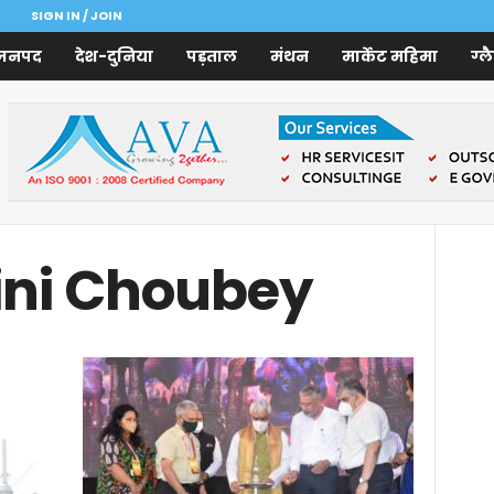
SIGN IN / JOIN
जनपद
देश-दुनिया
पड़ताल
मंथन
मार्केट महिमा
ग्ल
ini Choubey