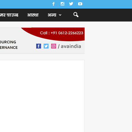
ैमर ग्राउन्ड
आस्था
अन्य