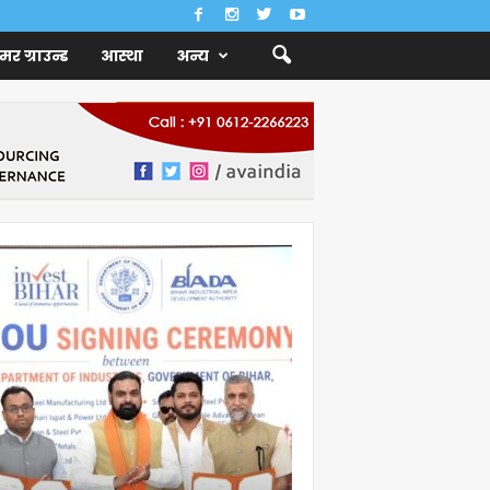
ैमर ग्राउन्ड
आस्था
अन्य