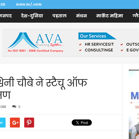
026
SIGN IN / JOIN
जनपद
देश-दुनिया
पड़ताल
मंथन
मार्केट महिमा
ग्ल
श्विनी चौबे ने स्टैचू ऑफ
रमण
1088
0
er