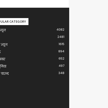
PULAR CATEGORY
4082
न्यूज़
2481
1615
ग न्यूज
894
द
652
खबर
497
ुनिया
348
ग्राउन्ड