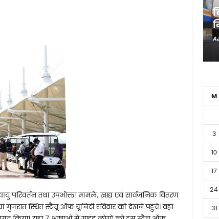
ब
न
Aa
M
3
10
17
24
लवायु परिवर्तन तथा उपभोक्ता मामले, खाद्य एवं सार्वजनिक वितरण
़िया गुजरात स्थित स्टैचू ऑफ यूनिटी रविवार को देखने पहुंचे। वहां
31
वागत किया। यहां 7 भाषाओं में गाइड लोगों को इस स्टैचू ऑफ