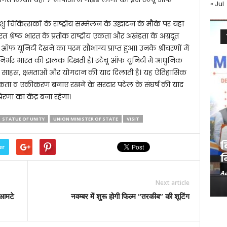
« Jul
 पशु चिकित्सकों के राष्ट्रीय सम्मेलन के उद्घाटन के मौके पर यहां
त श्रेष्ठ भारत के प्रतीक राष्ट्रीय एकता और अखंडता के अग्रदूत
ऑफ यूनिटी देखने का परम सौभाग्य प्राप्त हुआ। उनके श्रीचरणों में
त्मनिर्भर भारत की झलक दिखती है। स्टैचू ऑफ यूनिटी में आधुनिक
िता, साहस, क्षमताओं और योगदान की याद दिलाती है। यह ऐतिहासिक
कता व एकीकरण बनाए रखने के सरदार पटेल के संघर्ष की याद
ेरणा का केंद्र बना रहेगा।
STATUE OF UNITY
UNION MINISTER OF STATE
VISIT
ब
er
न
Aa
Next article
श आमटे
नवम्बर में शुरू होगी फिल्म “तरकीब” की शूटिंग