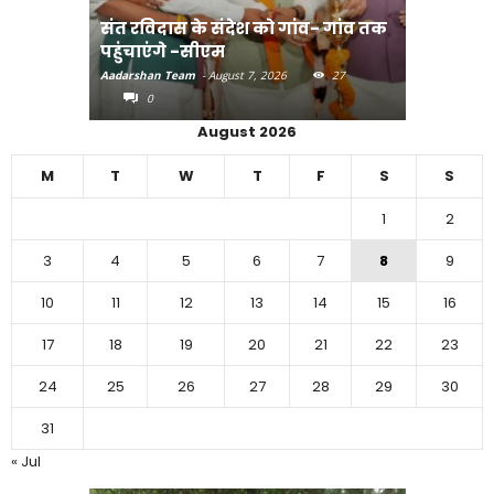
संत रविदास के संदेश को गांव- गांव तक
पहुंचाएंगे -सीएम
बिहार में 
Aadarshan Team
-
August 7, 2026
27
Aadarshan T
0
0
August 2026
M
T
W
T
F
S
S
1
2
3
4
5
6
7
8
9
10
11
12
13
14
15
16
17
18
19
20
21
22
23
24
25
26
27
28
29
30
31
« Jul