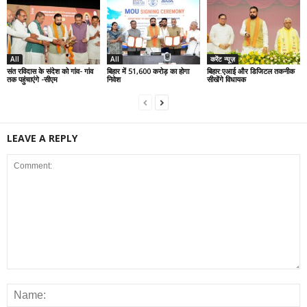
All
All
करेंट न्यूज़
संत रविदास के संदेश को गांव- गांव
बिहार में 51,600 करोड़ का होगा
बिहार:एआई और डिजिटल तकनीक
तक पहुंचाएंगे -सीएम
निवेश
सीखेंगे विधायक
LEAVE A REPLY