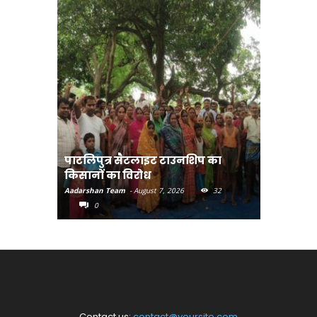
पाटलिपुत्र सैटलाइट टाउनशिप का
संत रविदा
किसानों का विरोध
पहुंचाएंग
Aadarshan Team
-
August 7, 2026
32
Aadarshan T
0
0
Contact us:
contact@yoursite.com