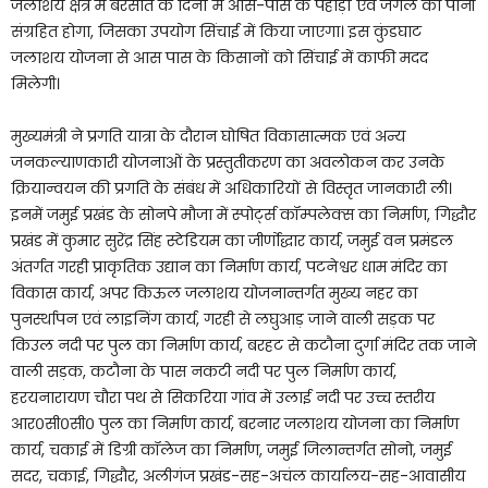
जलाशय क्षेत्र में बरसात के दिनों में आस-पास के पहाड़ों एवं जंगल का पानी
संग्रहित होगा, जिसका उपयोग सिंचाई में किया जाएगा। इस कुंडघाट
जलाशय योजना से आस पास के किसानों को सिंचाई में काफी मदद
मिलेगी।
मुख्यमंत्री ने प्रगति यात्रा के दौरान घोषित विकासात्मक एवं अन्य
जनकल्याणकारी योजनाओं के प्रस्तुतीकरण का अवलोकन कर उनके
क्रियान्वयन की प्रगति के संबंध में अधिकारियों से विस्तृत जानकारी ली।
इनमें जमुई प्रखंड के सोनपे मौजा में स्पोर्ट्स कॉम्पलेक्स का निर्माण, गिद्धौर
प्रखंड में कुमार सुरेंद्र सिंह स्टेडियम का जीर्णोद्धार कार्य, जमुई वन प्रमंडल
अंतर्गत गरही प्राकृतिक उद्यान का निर्माण कार्य, पटनेश्वर धाम मंदिर का
विकास कार्य, अपर किऊल जलाशय योजनान्तर्गत मुख्य नहर का
पुनर्स्थापन एवं लाइनिंग कार्य, गरही से लघुआड़ जाने वाली सड़क पर
किउल नदी पर पुल का निर्माण कार्य, बरहट से कटौना दुर्गा मंदिर तक जाने
वाली सड़क, कटौना के पास नकटी नदी पर पुल निर्माण कार्य,
हरयनारायण चौरा पथ से सिकरिया गांव में उलाई नदी पर उच्च स्तरीय
आर०सी०सी० पुल का निर्माण कार्य, बरनार जलाशय योजना का निर्माण
कार्य, चकाई में डिग्री कॉलेज का निर्माण, जमुई जिलान्तर्गत सोनो, जमुई
सदर, चकाई, गिद्धौर, अलीगंज प्रखंड-सह-अचंल कार्यालय-सह-आवासीय