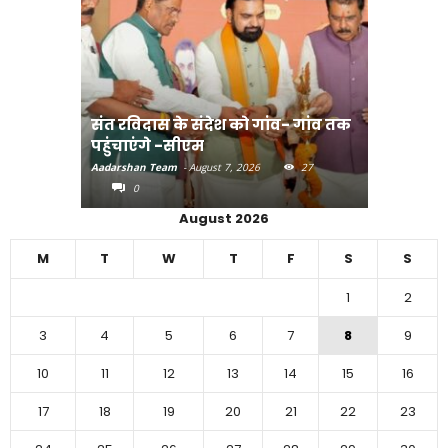
संत रविदास के संदेश को गांव- गांव तक
पहुंचाएंगे -सीएम
बिहार में 
Aadarshan Team
-
August 7, 2026
27
Aadarshan T
0
0
August 2026
M
T
W
T
F
S
S
1
2
3
4
5
6
7
8
9
10
11
12
13
14
15
16
17
18
19
20
21
22
23