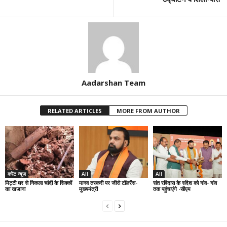
Aadarshan Team
RELATED ARTICLES
MORE FROM AUTHOR
करेंट न्यूज़
All
All
मिट्टी घर से निकला चांदी के सिक्कों
मानव तस्करी पर जीरो टॉलरेंस-
संत रविदास के संदेश को गांव- गांव
का खजाना
मुख्यमंत्री
तक पहुंचाएंगे -सीएम