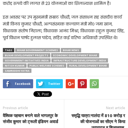
करोड़ रुपये की लागत से 23 योजनाओं का शिलान्यास शामिल है।
इस अवसर पर उप मुख्यमंत्री सम्राट चौधरी, जल संसाधन सह संसदीय कार्य
मंत्री विजय कुमार चौधरी, अल्पसंख्यक कल्याण मंत्री मो० जमा खान,
विधायक संतोष निराला, विधायक आनंद मिश्रा, विधायक राहुल कुमार सिंह,
पूर्व विधान पार्षद हुलास पांडेय, सहित कई वरिष्ठ अधिकारी उपस्थित थे।
TAGS
BIHAR GOVERNMENT SCHEMES
BIHAR NEWS
BUXAR DEVELOPMENT PROJECTS
ECONOMIC DEVELOPMENT BIHAR
GOVERNMENT INITIATIVES INDIA
INFRASTRUCTURE DEVELOPMENT INDIA
NITISH KUMAR
PUBLIC WELFARE SCHEMES
RURAL DEVELOPMENT BIHAR
SAMRIDDHI YATRA
Facebook
Twitter
Previous article
Next article
वैश्विक पहचान बनाने वाले भागलपुर के
समृद्धि यात्रा:नालंदा में 810 करोड़ र
संजीव कुमार को ट्रूली इंडियन अवार्ड
की योजनाओं का सीएम ने किया
उद्घाटन व शिलान्यास