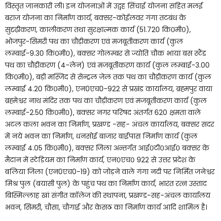
विस्तृत जानकारी ली। इन योजनाओं में उद्वह सिंचाई योजना सहित मलई
बराज योजना का निर्माण कार्य, बक्सर-कोईलवर गंगा तटबंध के
सुदृढ़ीकरण, कालीकरण तथा सुरक्षात्मक कार्य (51.720 कि०मी०),
भोजपुर-सिमरी पथ का चौड़ीकरण एवं मजबूतीकरण कार्य (कुल
लम्बाई-9.30 कि०मी०), बक्सर गोलम्बर से ज्योति चौक भाया बस स्टैंड
पथ का चौड़ीकरण (4-लेन) एवं मजबूतीकरण कार्य (कुल लम्बाई-3.00
कि०मी०), बड़ी मस्जिद से सेन्ट्रल जेल तक पथ का चौड़ीकरण कार्य (कुल
लम्बाई 4.20 कि०मी०), एन0एच0-922 से प्रखंड कार्यालय, ब्रह्मपुर वाया
ब्रह्मेश्वर नाथ मंदिर तक पथ का चौड़ीकरण एवं मजबूतीकरण कार्य (कुल
लम्बाई-2.50 कि०मी०), बक्सर नगर परिषद अंतर्गत 620 क्षमता वाले
अटल कला भवन का निर्माण, प्रखण्ड -सह- अंचल कार्यालय, बक्सर सदर
में नये भवन का निर्माण, धनसोई बाजार बाईपास निर्माण कार्य (कुल
लम्बाई 4.05 कि०मी०), बक्सर जिला अन्तर्गत आई०टी०आई० बक्सर के
मैदान में स्टेडियम का निर्माण कार्य, एन०एच० 922 से उत्तर प्रदेश के
बलिया जिला (एन0एच0-19) को जोड़ने वाले गंगा नदी पर निर्मित जनेश्वर
मिश्र पुल (बयासी पुल) के पहुंच पथ का निर्माण कार्य, भारत रत्न उस्ताद
बिस्मिल्लाह खां संगीत कॉलेज की स्थापना, प्रखण्ड-सह-अंचल कार्यालय
भवन, सिमरी, चौसा, चौगाई और केसठ का निर्माण कार्य आदि शामिल है।