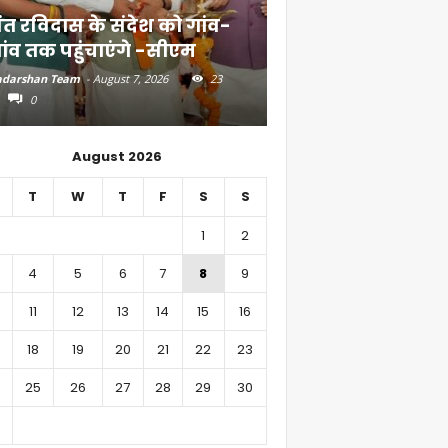
ंत रविदास के संदेश को गांव-
बिहार में 51,600 कर
ांव तक पहुंचाएंगे -सीएम
निवेश
darshan Team
-
August 7, 2026
23
Aadarshan Team
-
August 6, 
0
0
August 2026
T
W
T
F
S
S
1
2
4
5
6
7
8
9
11
12
13
14
15
16
18
19
20
21
22
23
25
26
27
28
29
30