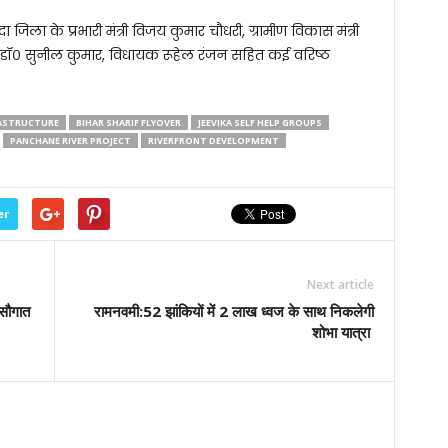
जिला के प्रभारी मंत्री विजय कुमार चौधरी, ग्रामीण विकास मंत्री
क डॉ० सुनील कुमार, विधायक रूहेल रंजन सहित कई वरिष्ठ
RASTRUCTURE
BIHAR SHARIF FLYOVER
JEEVIKA SELF HELP GROUPS
PANCHANE RIVER PROJECT
RIVERFRONT DEVELOPMENT
er
Next article
 सौगात
रामनवमी:52 झांकियों में 2 लाख ध्वज के साथ निकलेगी
शोभा यात्रा