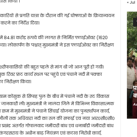
यास किया ।
« Jul
धिकारियों से प्रगति यात्रा के दौरान की गई घोषणाओं के क्रियान्वयन
ण करने का निर्देश दिया।
र में 84.81 करोड़ रुपये की लागत से निर्मित फ्लाईओवर (1620
 लोकार्पण के पश्चात् मुख्यमंत्री ने इस फ्लाईओवर का निरीक्षण
ारशरीफवासियों की बहुत पहले से मांग थी जो आज पूरी हो गयी।
ुक रिवर फ्रंट कार्य स्थल पर पहुंचे एवं पंचाने नदी में पक्का
 का निरीक्षण किया।
प
क
त ग्राम कोसुक से सिपाह पुल के बीच में पंचाने नदी के तट विकास
तृत जानकारी ली। मुख्यमंत्री ने नालंदा जिले में विभिन्न विकासात्मक
Aa
रम में मुख्यमंत्री ने पंचाने सिंचाई योजना का पुनर्स्थापन कार्य,
राम धनौली तक अधियारा नदी का तल की सफाई एवं नया आर०सी०सी०
 प्रखंड अंतर्गत गोपालवाद जमींदारी बांध एवं धनाबॉडी जमींदारी बांध
एकंगरसराय के अधीन बाढ़ नियंत्रण एवं कटाव निरोधी कार्य,