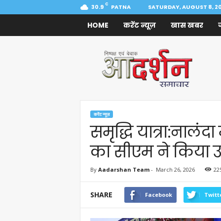
C
30.9
PATNA
SATURDAY, AUGUST 8, 2
HOME
करेंट न्यूज़
खास खबर
Aadarshan
Samachar
करेंट न्यूज़
समृद्धि यात्रा:नालंद
का सीएम ने किया उ
By
Aadarshan Team
-
March 26, 2026
22
SHARE
Facebook
Twitt