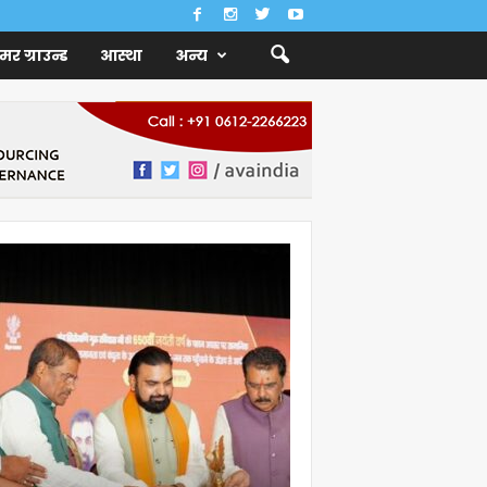
ैमर ग्राउन्ड
आस्था
अन्य