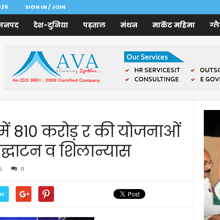
026
SIGN IN / JOIN
जनपद
देश-दुनिया
पड़ताल
मंथन
मार्केट महिमा
ग्ल
ा में 810 करोड़ र की योजनाओं
द्घाटन व शिलान्यास
5
0
er