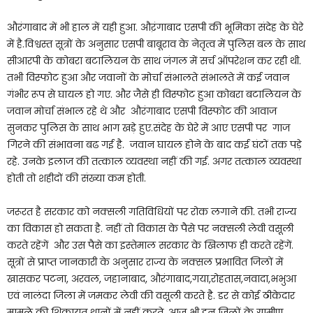
औरंगाबाद में भी हाल में यही हुआ. औऱंगाबाद एसपी की भूमिका संदेह के घेरे
में है.विश्वस्त सूत्रों के अनुसार एसपी बाबूराव के नेतृत्व में पुलिस बल के साथ
सीआरपी के कोबरा बटालियन के साथ जंगल में सर्च ऑपरेशन कर रही थी.
तभी विस्फोट हुआ और जवानों के मोर्चा संभालते संभालते में कई जवान
गंभीर रूप से घायल हो गए. और जैसे ही विस्फोट हुआ कोबरा बटालियन के
जवान मोर्चा संभाल रहे थे और औरंगाबाद एसपी विस्फोट की आवाज
सुनकर पुलिस के साथ भाग खड़े हुए.संदेह के घेरे में आए एसपी पर गाज
गिरने की संभावना बढ गई है. जवान घायल होने के बाद कई घंटों तक पड़े
रहे. उनके इलाज की तत्काल व्यवस्था नहीं की गई. अगर तत्काल व्यवस्था
होती तो शहीदों की संख्या कम होती.
जरूरत है सरकार को नक्सली गतिविधियों पर रोक लगाने की. तभी राज्य
का विकास हो सकता है. नहीं तो विकास के पैसे पर नक्सली लेवी वसूली
करते रहेंगें और उस पैसे का इस्तेमाल सरकार के खिलाफ ही करते रहेंगें.
सूत्रों से प्राप्त जानकारी के अनुसार राज्य के नक्सल प्रभावित जिलों में
खासकर पटना, अरवल, जहानाबाद, औरंगाबाद,गया,रोहतास,नवादा,भभुआ
एवं नालंदा जिला में जमकर लेवी की वसूली करते है. डर से कोई ठीकेदार
मामले की शिकायत थानों में नहीं करते. आज भी इन जिलों के ग्रामीण