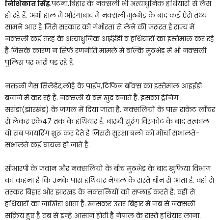
निशिकांत सिंह
.पटना.बिहार के नक्सली भी अत्याधुनिक हथियारों से लैस
हो रहे हैं. अभी हाल में औरंगाबाद में नक्सली मुठभेड़ के बाद कई ऐसे तथ्य
सामने आए हैं जिसे सरकार को गंभीरता से लेने की जरूरत है.राज्य में
नक्सली कई तरह के अत्याधुनिक आईईडी व हथियारों का इस्तेमाल कर रहे
है जिसके कारण न सिर्फ रणनीति मामले में बल्कि मुठभेड़ में भी नक्सली
पुलिस पर भारी पड़ रहे हैं.
नक्तली गैस सिलेंडेर,लोहे के पाईप,टिफिन बॉक्स का इस्तेमाल आइईडी
बनाने में कर रहे हैं. नक्सली ये बम खुद बनाते है. इसका ट्रेनिंग
सरांडा(झारखंड) के जंगल में दिया जाता है. नक्सलियों के पास राकेट लॉंचर
से लेकर एके47 तक के हथियार है. बारूदी सुरंग विस्फोट के बाद तत्काल
वो सब फायरिंग शुरू कर देते है जिससे सुरक्षा बलों को मोर्चा संभालते-
संभालते कई घायल हो जाते है.
सीआरपी के जवान और नक्सलियों के बीच मुठभेड़ के बाद खुफिया विभाग
का कहना है कि उनके पास हथियार नेपाल के रास्ते चीन से आता है. वहां से
तस्कर बिहार और झारखंड के नक्सलियों को सप्लाई करते है. वहीं से
हथियारों का जाखिरा आता है. खासकर उत्तर बिहार में जब से नक्सली
सक्रिय हुए है तब से इन्हे आसान होती है नेपाल के रास्ते हथियार लाना.