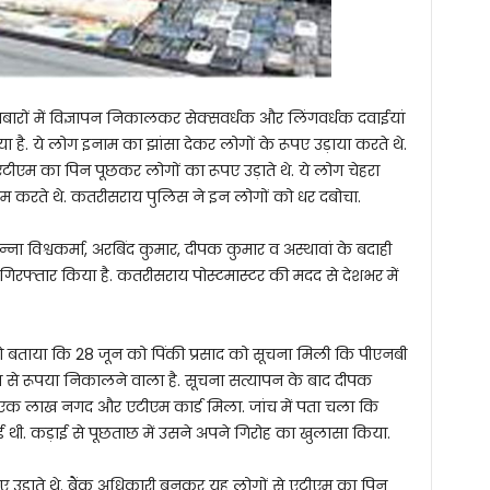
बारों में विज्ञापन निकालकर सेक्सवर्धक और लिंगवर्धक दवाईयां
है. ये लोग इनाम का झांसा देकर लोगों के रूपए उड़ाया करते थे.
टीएम का पिन पूछकर लोगों का रूपए उड़ाते थे. ये लोग चेहरा
ाम करते थे. कतरीसराय पुलिस ने इन लोगों को धर दबोचा.
ुन्ना विश्वकर्मा, अरबिंद कुमार, दीपक कुमार व अस्थावां के बदाही
 गिरफ्तार किया है. कतरीसराय पोस्टमास्टर की मदद से देशभर में
बताया कि 28 जून को पिंकी प्रसाद को सूचना मिली कि पीएनबी
म से रूपया निकालने वाला है. सूचना सत्यापन के बाद दीपक
े एक लाख नगद और एटीएम कार्ड मिला. जांच में पता चला कि
 थी. कड़ाई से पूछताछ में उसने अपने गिरोह का खुलासा किया.
 उड़ाते थे. बैंक अधिकारी बनकर यह लोगों से एटीएम का पिन