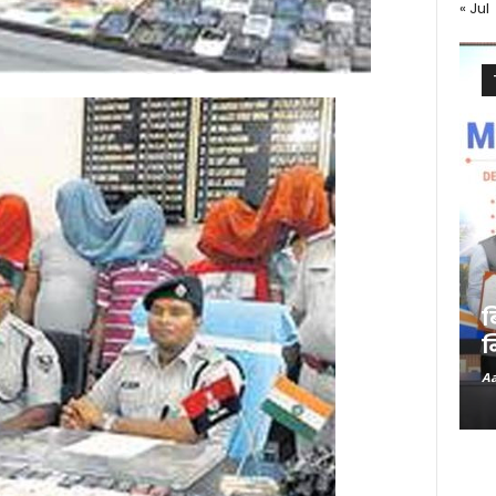
« Jul
ब
न
Aa