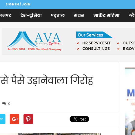
SIGN IN / JOIN
जनपद
देश-दुनिया
पड़ताल
मंथन
मार्केट महिमा
ग्ल
 पैसे उड़ानेवाला गिरोह
0
er