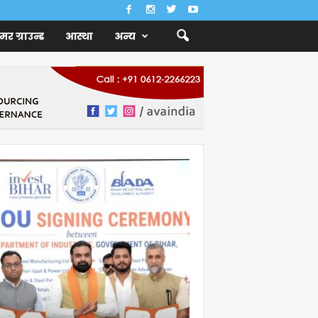
ैमर ग्राउन्ड
आस्था
अन्य