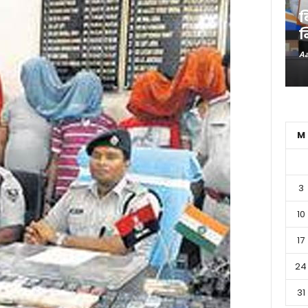
ब
न
Aa
M
3
10
17
24
31