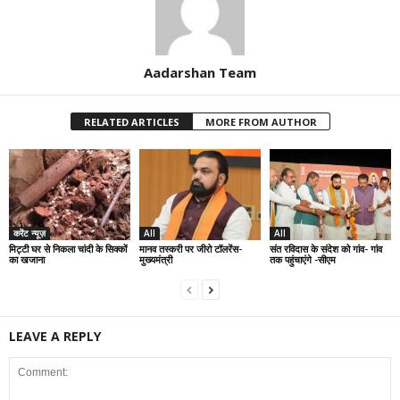
Aadarshan Team
RELATED ARTICLES
MORE FROM AUTHOR
करेंट न्यूज़
All
All
मिट्टी घर से निकला चांदी के सिक्कों
मानव तस्करी पर जीरो टॉलरेंस-
संत रविदास के संदेश को गांव- गांव
का खजाना
मुख्यमंत्री
तक पहुंचाएंगे -सीएम
LEAVE A REPLY