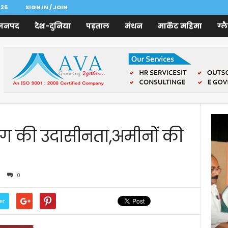
026
SIGN IN / JOIN
जनपद
देश-दुनिया
पड़ताल
मंथन
मार्केट महिमा
ग्ल
ग की उदासीनता,अमीनों की
0
er