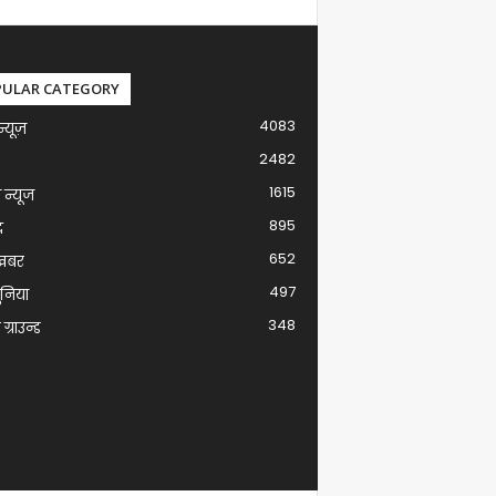
PULAR CATEGORY
4083
न्यूज़
2482
1615
ग न्यूज
895
द
652
खबर
497
ुनिया
348
ग्राउन्ड