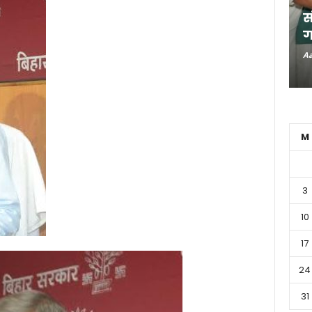
स
ग
Aa
M
3
10
17
24
31