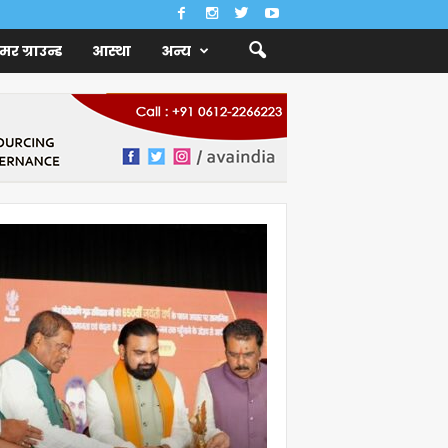
ैमर ग्राउन्ड
आस्था
अन्य