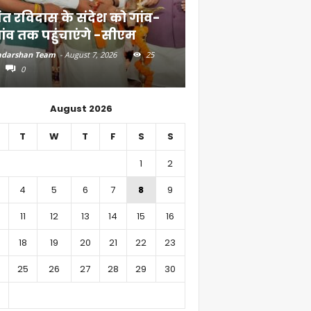
ंत रविदास के संदेश को गांव-
बिहार में 51,600 कर
ांव तक पहुंचाएंगे -सीएम
निवेश
darshan Team
-
August 7, 2026
25
Aadarshan Team
-
August 6, 
0
0
August 2026
T
W
T
F
S
S
1
2
4
5
6
7
8
9
11
12
13
14
15
16
18
19
20
21
22
23
25
26
27
28
29
30