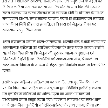
इस सत्र में शारीरिक स्वास्थ्य, मानसिक शांति एवं अनुशासन के महत्व पर
विशेष बल दिया गया तथा बताया गया कि योग के साथ दिन की शुरूआत
समग्र स्वास्थ्य एवं स्वस्थ जीवनशैली में सहायक होती है। योग सत्र के पश्चात
मनोविज्ञान विभाग, मगध महिला कॉलेज, पटना विश्वविद्यालय की सहायक
प्राध्यापिका निधि सिंह द्वारा ह्लव्यक्तित्व विकास एवं नेतृत्वह्व विषय पर
व्याख्यान प्रस्तुत किया गया।
अपने संबोधन में उन्होंने आत्म-जागरूकता, आत्मविश्वास, प्रभावी संप्रेषण एवं
भावनात्मक बुद्धिमत्ता को व्यक्तित्व विकास के प्रमुख घटक बताया। उन्होंने
यह भी रेखांकित किया कि नेतृत्व की शुरूआत आत्म-अनुशासन एवं
जिम्मेदारी से होती है तथा विद्यार्थियों को सकारात्मक सोच, टीमवर्क एवं
सतत आत्म-विकास के माध्यम से नेतृत्व गुण विकसित करने के लिए प्रेरित
किया।
इसके पश्चात महिला सशक्तिकरण पर आधारित एक वृत्तचित्र फिल्म का
प्रदर्शन किया गया। ताहिरा कश्यप खुराना द्वारा निर्देशित ह्लटॉफीह्व नामक
इस वृत्तचित्र में महिलाओं की शक्ति, दृढ़ता एवं आत्म-पहचान को
प्रभावशाली ढंग से प्रस्तुत किया गया। फिल्म ने महिलाओं के समक्ष आने
वाली सामाजिक चुनौतियों को संवेदनशीलता के साथ उजागर किया तथा