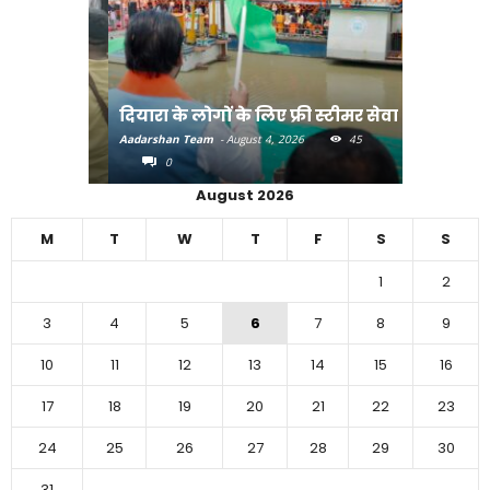
मुक्त
दियारा के लोगों के लिए फ्री स्टीमर सेवा
भाजपा के ग
30
Aadarshan Team
-
August 4, 2026
45
Aadarshan T
0
0
August 2026
M
T
W
T
F
S
S
1
2
3
4
5
6
7
8
9
10
11
12
13
14
15
16
17
18
19
20
21
22
23
24
25
26
27
28
29
30
31