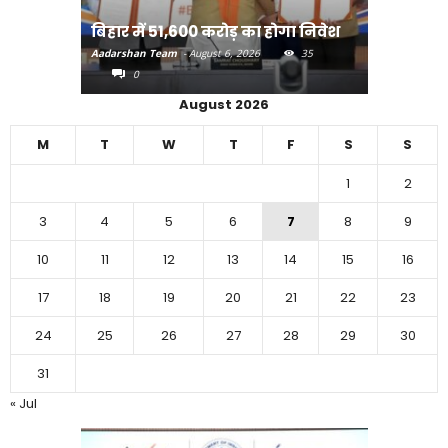
राजधानी प
बिहार में 51,600 करोड़ का होगा निवेश
करने का
Aadarshan Team
-
August 6, 2026
35
Aadarshan T
0
0
August 2026
M
T
W
T
F
S
S
1
2
3
4
5
6
7
8
9
10
11
12
13
14
15
16
17
18
19
20
21
22
23
24
25
26
27
28
29
30
31
« Jul