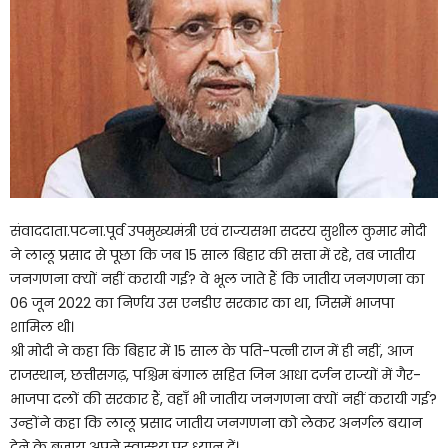
संवाददाता.पटना.पूर्व उपमुख्यमंत्री एवं राज्यसभा सदस्य सुशील कुमार मोदी
ने लालू प्रसाद से पूछा कि जब 15 साल बिहार की सत्ता में रहे, तब जातीय
जनगणना क्यों नहीं करायी गई? वे भूल जाते हैं कि जातीय जनगणना का
06 जून 2022 का निर्णय उस एनडीए सरकार का था, जिसमें भाजपा
शामिल थी।
श्री मोदी ने कहा कि बिहार में 15 साल के पति-पत्नी राज में ही नहीं, आज
राजस्थान, छत्तीसगढ़, पश्चिम बंगाल सहित जिन आधा दर्जन राज्यों में गैर-
भाजपा दलों की सरकार हैं, वहाँ भी जातीय जनगणना क्यों नहीं करायी गई?
उन्होंने कहा कि लालू प्रसाद जातीय जनगणना को लेकर अनर्गल बयान
देने के बजाय अपने स्वास्थ्य पर ध्यान दें।