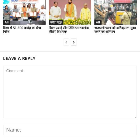
All
करेंट न्यूज़
All
बिहार में 51,600 करोड़ का होगा
बिहार:एआई और डिजिटल तकनीक
राजधानी पटना को अतिक्रमण मुक्त
निवेश
सीखेंगे विधायक
करने का अभियान
LEAVE A REPLY